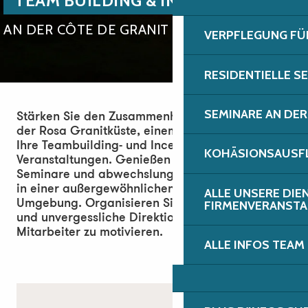
TEAM BUILDING & INCENTIVES
AN DER CÔTE DE GRANIT ROSE
VERPFLEGUNG FÜ
RESIDENTIELLE S
SEMINARE AN DER
Stärken Sie den Zusammenhalt Ihrer Teams an
der Rosa Granitküste, einem idealen Ziel für
Ihre Teambuilding- und Incentive-
KOHÄSIONSAUSFL
Veranstaltungen. Genießen Sie Studientage,
Seminare und abwechslungsreiche Aktivitäten
in einer außergewöhnlichen natürlichen
ALLE UNSERE DIE
Umgebung. Organisieren Sie gesellige Momente
FIRMENVERANST
und unvergessliche Direktionskomitees, um Ihre
Mitarbeiter zu motivieren.
ALLE INFOS TEAM