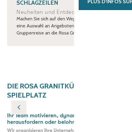
PLUS D'INFOS SU
SCHLAGZEILEN
Neuheiten und Entdeckungen
Machen Sie sich auf den Weg und entdecken Sie
eine Auswahl an Angeboten für Ihre
Gruppenreise an die Rosa Granitküste!
Neuheiten 2026
DIE ROSA GRANITKÜSTE ALS
SPIELPLATZ
Kohäsionsausflüge, Team Building
F
Ihr Team motivieren, dynamisieren,
herausfordern oder belohnen?
Wir organisieren Ihre Unternehmensmomente