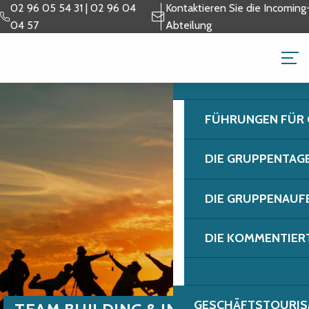
Aller
02 96 05 54 31 | 02 96 04
Kontaktieren Sie die Incoming
au
04 57
Abteilung
contenu
GRUPPEN & GESCH
principal
FÜHRUNGEN FÜR
DIE GRUPPENTAG
DIE GRUPPENAUF
DIE KOMMENTIER
GESCHÄFTSTOURIS