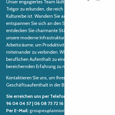
Unser engagiertes Team lädt Sie ein, die Region
Suche
Voir les favoris
Trégor zu erkunden, die reich an Kultur und
Kulturerbe ist. Wandern Sie auf Küstenpfaden,
entspannen Sie sich an den Stränden und
entdecken Sie charmante Städte. Nutzen Sie
unsere moderne Infrastruktur und inspirierenden
Arbeitsräume, um Produktivität und Entspannung
miteinander zu verbinden. Wir sind hier, um Ihren
beruflichen Aufenthalt zu einer einzigartigen und
bereichernden Erfahrung zu machen!
Kontaktieren Sie uns, um Ihren nächsten
Geschäftsaufenthalt in der Bretagne zu planen!
Sie erreichen uns per Telefon: 02 96 05 54 31 | 02
96 04 04 57 | 06 08 73 72 16
Per E-Mail:
groupes@lannion-tregor.com