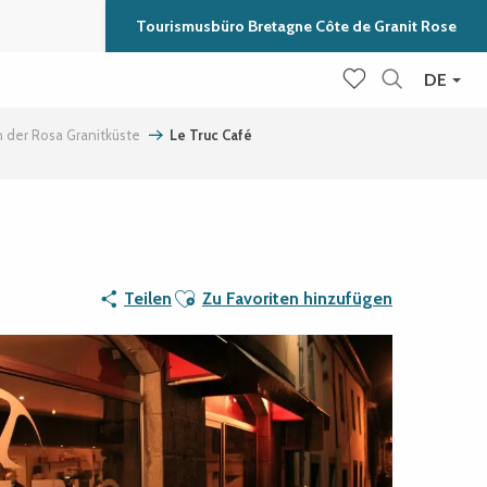
Tourismusbüro Bretagne Côte de Granit Rose
DE
Suche
Voir les favoris
an der Rosa Granitküste
Le Truc Café
Ajouter aux favoris
Teilen
Zu Favoriten hinzufügen