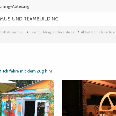
coming-Abteilung
MUS UND TEAMBUILDING
häftstourismus
Teambuilding und Incentives
Aktivitäten à la carte 
Ich fahre mit dem Zug hin!