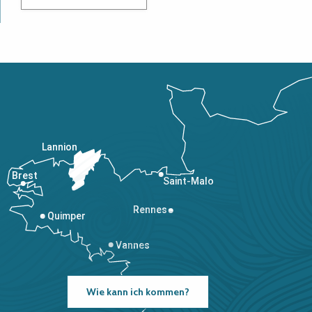
Lannion
Brest
Saint-Malo
Rennes
Quimper
Vannes
Wie kann ich kommen?