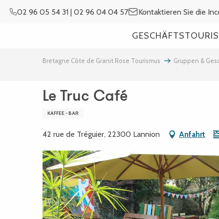
Aller
02 96 05 54 31 | 02 96 04 04 57
Kontaktieren Sie die In
au
contenu
GESCHÄFTSTOURIS
principal
Bretagne Côte de Granit Rose Tourismus
Gruppen & Gesc
Le Truc Café
KAFFEE - BAR
42 rue de Tréguier, 22300 Lannion
Anfahrt