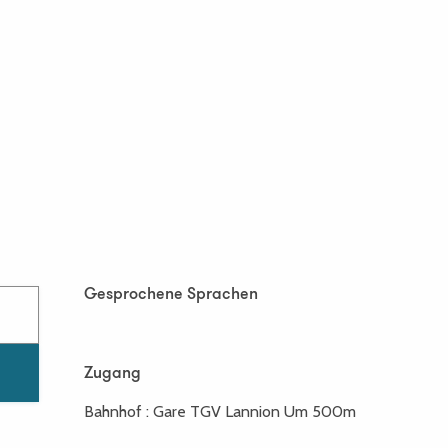
Gesprochene Sprachen
Gesprochene Sprachen
Zugang
Zugang
Bahnhof : Gare TGV Lannion Um 500m