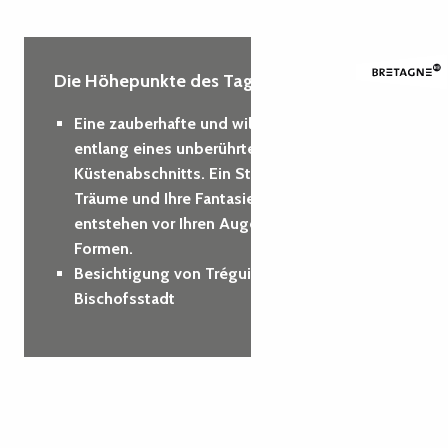
Die Höhepunkte des Tages :
Eine zauberhafte und wilde Wanderung
entlang eines unberührten
Küstenabschnitts. Ein Stück Natur, das Ihre
Träume und Ihre Fantasie anregt… Vielleicht
entstehen vor Ihren Augen besondere
Formen.
Besichtigung von Tréguier, der alten
Bischofsstadt