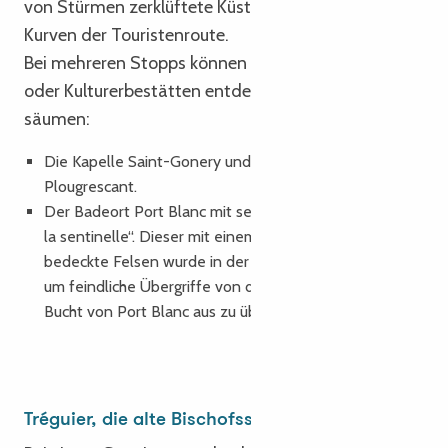
von Stürmen zerklüftete Küste enthüllt sich in den
Kurven der Touristenroute.
Bei mehreren Stopps können Sie grandiose Natur-
oder Kulturerbestätten entdecken, die diese Route
säumen:
Die Kapelle Saint-Gonery und der Gouffre in
Plougrescant.
Der Badeort Port Blanc mit seinem Felsen „Rocher de
la sentinelle“. Dieser mit einem Wachhäuschen
bedeckte Felsen wurde in der Vergangenheit genutzt,
um feindliche Übergriffe von den kleinen Inseln in der
Bucht von Port Blanc aus zu überwachen.
Tréguier, die alte Bischofsstadt