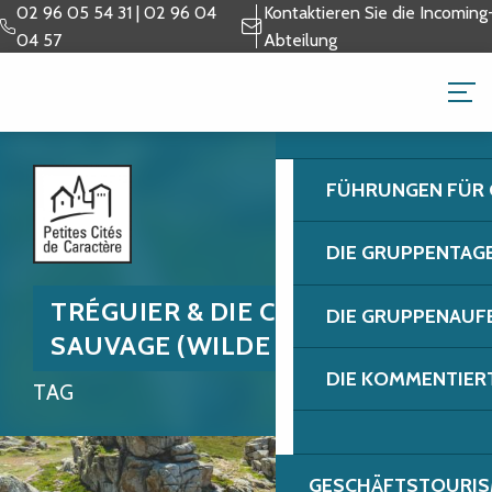
Aller
02 96 05 54 31 | 02 96 04
Kontaktieren Sie die Incoming
au
04 57
Abteilung
contenu
GRUPPEN & GESCH
principal
FÜHRUNGEN FÜR
DIE GRUPPENTAG
TRÉGUIER & DIE CÔTE
DIE GRUPPENAUF
SAUVAGE (WILDE KÜSTE)
DIE KOMMENTIER
TAG
GESCHÄFTSTOURIS