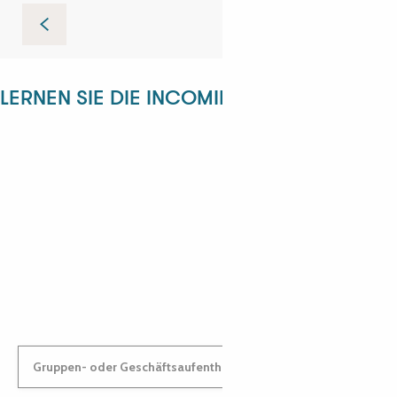
Tréguier auf den Spuren von Ernest Renan
LERNEN SIE DIE INCOMING-ABTEILUNG KE
ANGÉLIQUE
ANASTASYIA
Gruppen- oder Geschäftsaufenthalt: Kontaktieren Sie uns!