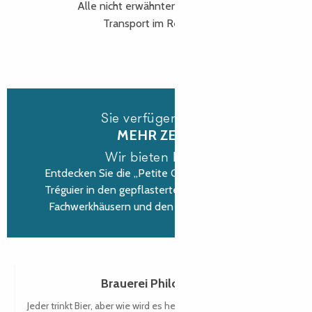
Alle nicht erwähnten Aktivitäten.
Transport im Reisebus
Sie verfügen über
MEHR ZEIT?
Wir bieten Ihnen
Entdecken Sie die „Petite Cité de Caractère®“
Tréguier in den gepflasterten Gassen mit ihren
Fachwerkhäusern und den historischen oder...
Brauerei Philomenn
Jeder trinkt Bier, aber wie wird es hergestellt? Tauchen Sie ein