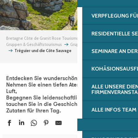
VERPFLEGUNG FÜ
RESIDENTIELLE S
Bretagne Côte de Granit Rose Tourismus
Gruppen & Geschäftstourismus
Gruppen
Die Gruppentage
SEMINARE AN DER
Tréguier und die Côte Sauvage
KOHÄSIONSAUSFL
Entdecken Sie wunderschöne Landschaften,
Nehmen Sie einen tiefen Atemzug jodhaltiger
ALLE UNSERE DIE
FIRMENVERANST
Luft,
Begegnen Sie leidenschaftlichen Menschen und
tauchen Sie in die Geschichte ein: Das sind die
ALLE INFOS TEAM
Zutaten für Ihren Tag.