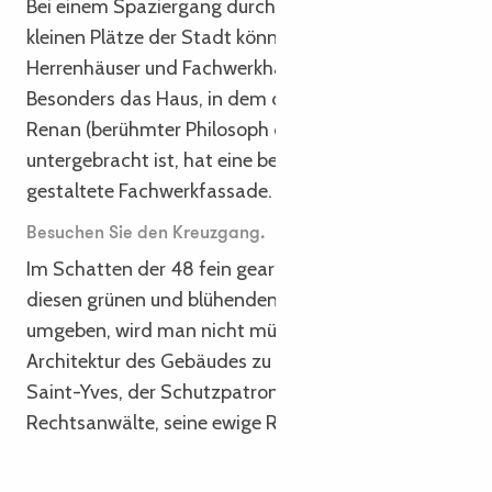
Bei einem Spaziergang durch die Gassen und
kleinen Plätze der Stadt können Sie die zahlreichen
Herrenhäuser und Fachwerkhäuser entdecken.
Besonders das Haus, in dem das Museum Ernest
Renan (berühmter Philosoph des 19. Jahrhunderts)
untergebracht ist, hat eine besonders kunstvoll
gestaltete Fachwerkfassade.
Besuchen Sie den Kreuzgang.
Im Schatten der 48 fein gearbeiteten Arkaden, die
diesen grünen und blühenden Ort des Friedens
umgeben, wird man nicht müde, die komplexe
Architektur des Gebäudes zu bewundern, in dem
Saint-Yves, der Schutzpatron der Bretonen und der
Rechtsanwälte, seine ewige Ruhe gefunden hat.