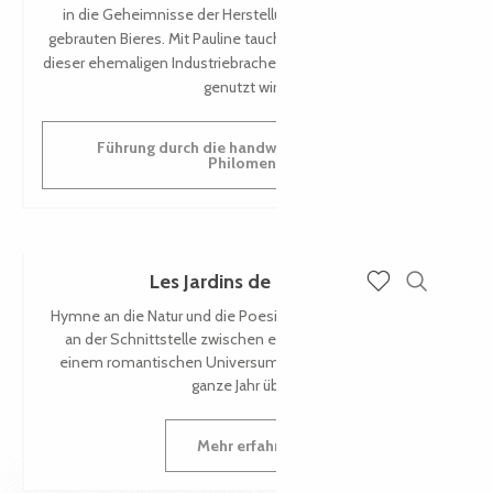
in die Geheimnisse der Herstellung eines handwerklich
gebrauten Bieres. Mit Pauline tauchen Sie in die Geschichte
dieser ehemaligen Industriebrache ein, die heute als Brauerei
genutzt wird.
Führung durch die handwerkliche Brauerei
Philomenn
Les Jardins de Kerdalo
Suche
Voir les favoris
Hymne an die Natur und die Poesie, am Ufer des Jaudy und
an der Schnittstelle zwischen einem botanischen und
einem romantischen Universum. Gruppenempfang das
ganze Jahr über...
Mehr erfahren