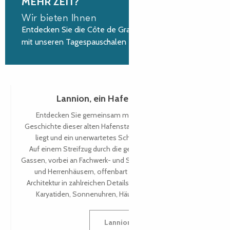
MEHR ZEIT?
Wir bieten Ihnen
Entdecken Sie die Côte de Granit Rose ausführlich
mit unseren Tagespauschalen
Lannion, ein Hafen am Léguer
Entdecken Sie gemeinsam mit Ihrem Reiseleiter die
Geschichte dieser alten Hafenstadt, die tief in der Mündung
liegt und ein unerwartetes Schicksal genommen hat.
Auf einem Streifzug durch die gepflasterten Straßen und
Gassen, vorbei an Fachwerk- und Schieferhäusern, Stadtvillen
und Herrenhäusern, offenbart sich der Reichtum ihrer
Architektur in zahlreichen Details: geschnitzte Dachstühle,
Karyatiden, Sonnenuhren, Häuser mit Wachtürmen…
Lannion