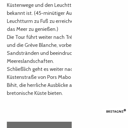
Küstenwege und den Leuchtturm von Mean Ruz
bekannt ist. (45-minütiger Aufenthalt, um den
Leuchtturm zu Fuß zu erreichen oder den Blick auf
das Meer zu genießen.)
Die Tour führt weiter nach Trégastel über Coz Pors
und die Grève Blanche, vorbei an hellen
Sandstränden und beeindruckenden
Meereslandschaften.
Schließlich geht es weiter nach Trébeurden über die
Küstenstraße von Pors Mabo und die Pointe de
Bihit, die herrliche Ausblicke auf die Bucht und die
bretonische Küste bieten.