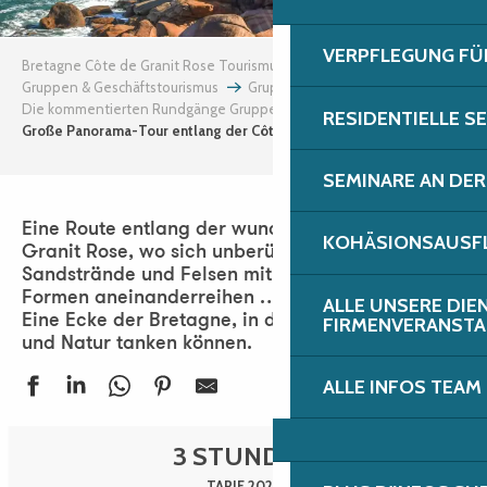
VERPFLEGUNG FÜ
Bretagne Côte de Granit Rose Tourismus
Gruppen & Geschäftstourismus
Gruppen
Die kommentierten Rundgänge Gruppen
RESIDENTIELLE S
Große Panorama-Tour entlang der Côte de Granit Rose
SEMINARE AN DER
Eine Route entlang der wunderschönen Côte de
KOHÄSIONSAUSFL
Granit Rose, wo sich unberührte Landschaften,
Sandstrände und Felsen mit fantastischen
Formen aneinanderreihen …
ALLE UNSERE DIE
Eine Ecke der Bretagne, in der Sie so richtig Jod
FIRMENVERANST
und Natur tanken können.
ALLE INFOS TEAM
3 STUNDEN
TARIF 2026