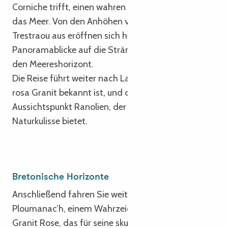
Corniche trifft, einen wahren Balkon mit Blick auf
das Meer. Von den Anhöhen von Trestrignel und
Trestraou aus eröffnen sich herrliche
Panoramablicke auf die Strände, die Buchten und
den Meereshorizont.
Die Reise führt weiter nach La Clarté, das für seinen
rosa Granit bekannt ist, und dann zum
Aussichtspunkt Ranolien, der eine atemberaubende
Naturkulisse bietet.
Bretonische Horizonte
Anschließend fahren Sie weiter zum Hafen von
Ploumanac’h, einem Wahrzeichen der Côte de
Granit Rose, das für seine skulpturalen Felsen, seine