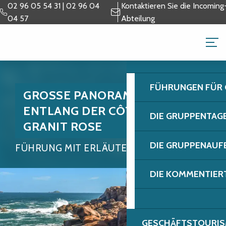
Aller
02 96 05 54 31 | 02 96 04
Kontaktieren Sie die Incoming
au
04 57
Abteilung
contenu
GRUPPEN & GESCH
principal
FÜHRUNGEN FÜR
GROSSE PANORAMA-TOUR E
NTLANG DER CÔTE DE G
DIE GRUPPENTAG
RANIT ROSE
DIE GRUPPENAUF
FÜHRUNG MIT ERLÄUTERUNGEN
DIE KOMMENTIER
GESCHÄFTSTOURIS