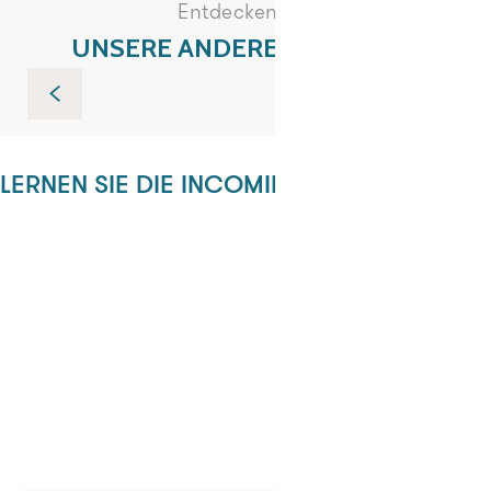
Entdecken Sie
UNSERE ANDEREN BESUCHE
Tréguier und die Côte Sauvage
LERNEN SIE DIE INCOMING-ABTEILUNG KE
ANGÉLIQUE
ANASTASYIA