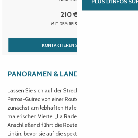
PLUS D'INFOS SU
210
€
MIT DEM REISEBUS
KONTAKTIEREN SIE UNS
PANORAMEN & LANDSCHAFTEN
Lassen Sie sich auf der Strecke von Lannion nach
Perros-Guirec von einer Route verzaubern, die
zunächst am lebhaften Hafen und dem
malerischen Viertel „La Rade“ entlangführt.
Anschließend führt die Route durch das Gebiet von
Linkin, bevor sie auf die spektakuläre Route de la