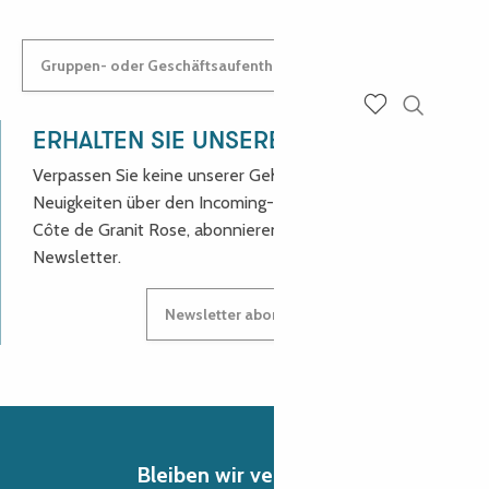
Gruppen- oder Geschäftsaufenthalt: Kontaktieren Sie uns!
Suche
Voir les favoris
ERHALTEN SIE UNSERE NEUIGKEITEN!
Verpassen Sie keine unserer Geheimtipps und
Neuigkeiten über den Incoming-Service des Reiseziels
Côte de Granit Rose, abonnieren Sie unseren
Newsletter.
Newsletter abonnieren
Bleiben wir verbunden