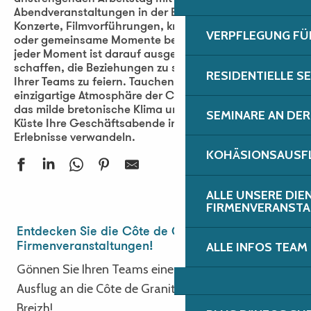
Abendveranstaltungen in der Bretagne. Festliche
Konzerte, Filmvorführungen, kreative Workshops
VERPFLEGUNG FÜ
oder gemeinsame Momente bei einem Cocktail…
jeder Moment ist darauf ausgelegt, Geselligkeit zu
schaffen, die Beziehungen zu stärken und die Erfolge
RESIDENTIELLE S
Ihrer Teams zu feiern. Tauchen Sie ein in die
einzigartige Atmosphäre der Côte de Granit Rose, wo
das milde bretonische Klima und der Zauber der
SEMINARE AN DER
Küste Ihre Geschäftsabende in unvergessliche
Erlebnisse verwandeln.
KOHÄSIONSAUSFL
ALLE UNSERE DIE
Soirée cinéma immersive | Hundreds of Beavers - Léguer en f
FIRMENVERANST
La Diabla + Miss Kina Car Audio
Entdecken Sie die Côte de Granit Rose für Ihre
Diplomatiko - Brasserie Philomenn
ALLE INFOS TEAM
Firmenveranstaltungen!
Thomas Marty - Nouveau spectacle
Gönnen Sie Ihren Teams einen inspirierenden
Simon Cojean - 100% beurre salé
Ausflug an die Côte de Granit Rose. Degemer Mat e
Verger/Cavalié, Groove & poésie languedocienne
Breizh!
Alice, folklore du futur