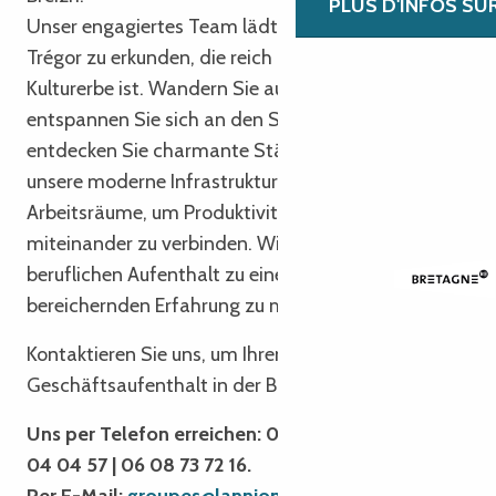
PLUS D'INFOS SU
Sourdure
Unser engagiertes Team lädt Sie ein, die Region
A Whale of Time - Irish Music Band
Trégor zu erkunden, die reich an Kultur und
Concert Duo Arrin
Kulturerbe ist. Wandern Sie auf Küstenpfaden,
Duo Jaffré / Lucas - Circuit des chapelles
entspannen Sie sich an den Stränden und
Fête bretonne
entdecken Sie charmante Städte. Nutzen Sie
unsere moderne Infrastruktur und inspirierenden
Arbeitsräume, um Produktivität und Entspannung
miteinander zu verbinden. Wir sind hier, um Ihren
beruflichen Aufenthalt zu einer einzigartigen und
bereichernden Erfahrung zu machen!
Kontaktieren Sie uns, um Ihren nächsten
Geschäftsaufenthalt in der Bretagne zu planen!
Uns per Telefon erreichen: 02 96 05 54 31 | 02 96
04 04 57 | 06 08 73 72 16.
Per E-Mail:
groupes@lannion-tregor.com