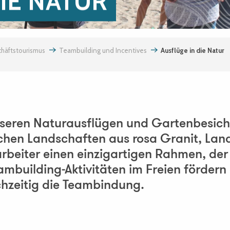
IE NATUR
häftstourismus
Teambuilding und Incentives
Ausflüge in die Natur
nseren Naturausflügen und Gartenbesic
schen Landschaften aus rosa Granit, Lan
tarbeiter einen einzigartigen Rahmen, d
mbuilding-Aktivitäten im Freien fördern
chzeitig die Teambindung.