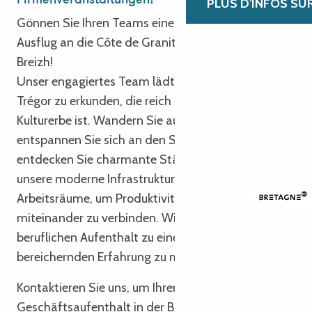
Firmenveranstaltungen!
PLUS D'INFOS SU
Gönnen Sie Ihren Teams einen inspirierenden
Ausflug an die Côte de Granit Rose. Degemer Mat e
Breizh!
Unser engagiertes Team lädt Sie ein, die Region
Trégor zu erkunden, die reich an Kultur und
Kulturerbe ist. Wandern Sie auf Küstenpfaden,
entspannen Sie sich an den Stränden und
entdecken Sie charmante Städte. Nutzen Sie
unsere moderne Infrastruktur und inspirierenden
Arbeitsräume, um Produktivität und Entspannung
miteinander zu verbinden. Wir sind hier, um Ihren
beruflichen Aufenthalt zu einer einzigartigen und
bereichernden Erfahrung zu machen!
Kontaktieren Sie uns, um Ihren nächsten
Geschäftsaufenthalt in der Bretagne zu planen!