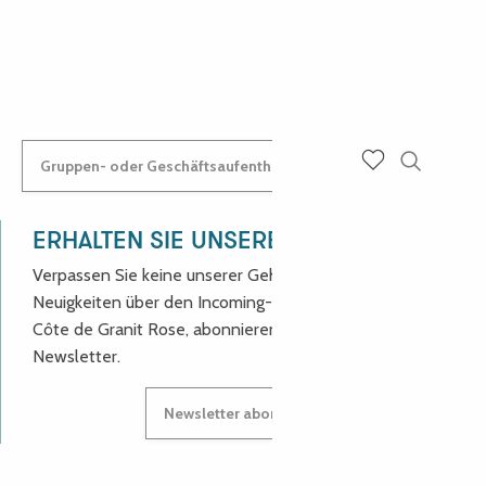
ANASTASYIA
Gruppen- oder Geschäftsaufenthalt: Kontaktieren Sie uns!
Suche
Voir les favoris
ERHALTEN SIE UNSERE NEUIGKEITEN!
Verpassen Sie keine unserer Geheimtipps und
Neuigkeiten über den Incoming-Service des Reiseziels
Côte de Granit Rose, abonnieren Sie unseren
Newsletter.
Newsletter abonnieren