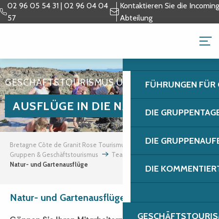
Aller
02 96 05 54 31 | 02 96 04 04
Kontaktieren Sie die Incomin
au
57
Abteilung
contenu
GRUPPEN & GESCH
principal
GESCHÄFTSTOURISMUS UND INCENTIVES
FÜHRUNGEN FÜR
AUSFLÜGE IN DIE NATUR
DIE GRUPPENTAG
DIE GRUPPENAUF
Bretagne Côte de Granit Rose Tourismus
Gruppen & Geschäftstourismus
Teambuilding und Incentives
Natur- und Gartenausflüge
DIE KOMMENTIER
Natur- und Gartenausflüge
GESCHÄFTSTOURIS