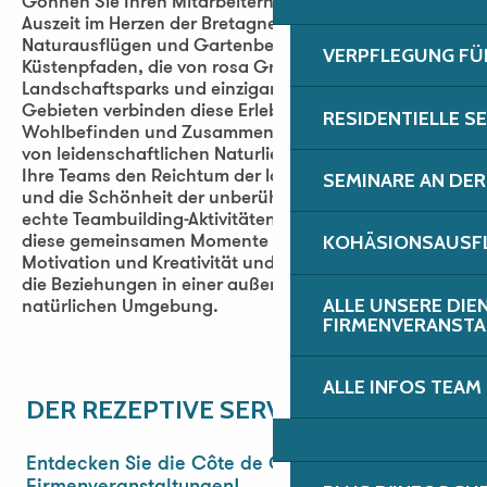
Gönnen Sie Ihren Mitarbeitern eine inspirierende
Auszeit im Herzen der Bretagne mit unseren
Naturausflügen und Gartenbesuchen. Zwischen
VERPFLEGUNG FÜ
Küstenpfaden, die von rosa Granit gesäumt sind,
Landschaftsparks und einzigartigen botanischen
Gebieten verbinden diese Erlebnisse Entdeckung,
RESIDENTIELLE S
Wohlbefinden und Zusammenhalt. Unter der Leitung
von leidenschaftlichen Naturliebhabern erkunden
Ihre Teams den Reichtum der lokalen Biodiversität
SEMINARE AN DER
und die Schönheit der unberührten Landschaften. Als
echte Teambuilding-Aktivitäten im Freien fördern
KOHÄSIONSAUSFL
diese gemeinsamen Momente Kommunikation,
Motivation und Kreativität und stärken gleichzeitig
die Beziehungen in einer außergewöhnlichen
ALLE UNSERE DIE
natürlichen Umgebung.
FIRMENVERANST
Les Jardins de Kerdalo
ALLE INFOS TEAM
Maison des talus et des routoirs à lin
DER REZEPTIVE SERVICE
Station LPO de l'Ile Grande
Entdecken Sie die Côte de Granit Rose für Ihre