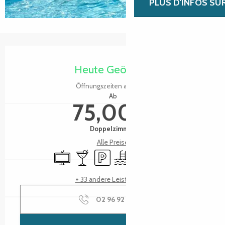
PLUS D'INFOS SU
Öffnungszeiten & Kontaktdaten
Heute Geöffnet
Öffnungszeiten ansehen
Ab
75,00 €
Doppelzimmer
Alle Preise
Fernsehen
Bar / Getränkestand
Parkplatz
Schwimmbad
Restaurant
Versammlungsraum
+ 33 andere Leistung(en)
02 96 92 92
▒▒