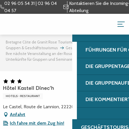
Aller
02 96 05 54 31 | 02 96 04
Kontaktieren Sie die Incoming
au
04 57
Abteilung
contenu
GRUPPEN & GESCH
principal
Bretagne Côte de Granit Rose Tourismus
Gruppen & Geschäftstourismus
Geschäftstourismus
FÜHRUNGEN FÜR
Ihre nächste Veranstaltung an der Rosa Granitküste
Unterkünfte für Gruppen und Seminare
Hôtel Kastell Dinec'h
DIE GRUPPENTAG
DIE GRUPPENAUF
Hôtel Kastell Dinec'h
HOTELS - RESTAURANT
DIE KOMMENTIER
Le Castel, Route de Lannion, 22220 Minihy-Tréguier
Anfahrt
Ich fahre mit dem Zug hin!
GESCHÄFTSTOURIS