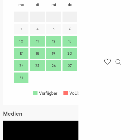
mo
di
mi
do
fr
sa
so
mo
1
2
3
4
5
6
7
8
9
7
10
11
12
13
14
15
16
14
17
18
19
20
21
22
23
21
24
25
26
27
28
29
30
28
Suche
Voir les favoris
31
Verfügbar
Voll belegt
Geschlossen
Medien