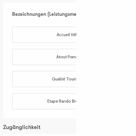
Leistungensmöglichkeiten
Bezeichnungen (Leistungsmerkmale)
Bezeichnungen (Leistungsmerkmale)
Accueil Vélo
Atout France
Qualité Tourisme
Etape Rando Bretagne
Zugänglichkeit