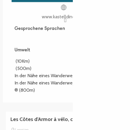
www.kastelldinech.com
Gesprochene Sprachen
Gesprochene Sprachen
Umwelt
Umwelt
(10Km)
(500m)
In der Nähe eines Wanderwegs :
GR34®
(2Km)
In der Nähe eines Wanderwegs :
Mon Tro Breizh
®
(800m)
Les Côtes d'Armor à vélo, côté Ouest
Lannion