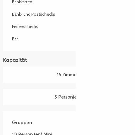
Bankkarten
Bank- und Postschecks
Ferienschecks
Bar
Kapazität
16 Zimmer
5 Person(en)
Gruppen
Gruppen
10 Person (en) Mini