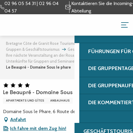
Aller
02 96 05 54 31 | 02 96 04
Kontaktieren Sie die Incoming
au
04 57
Abteilung
contenu
GRUPPEN & GESCH
principal
Bretagne Côte de Granit Rose Tourismus
Gruppen & Geschäftstourismus
Geschäftstourismus
FÜHRUNGEN FÜR
Ihre nächste Veranstaltung an der Rosa Granitküste
Unterkünfte für Gruppen und Seminare
Le Beaupré - Domaine Sous le phare
DIE GRUPPENTAG
DIE GRUPPENAUF
Le Beaupré - Domaine Sous le phare
APARTMENTS UND GÎTES
ANBAUHAUS
DIE KOMMENTIER
Domaine Sous le Phare, 6 Route de Kerjean, 22700 Louannec
Anfahrt
Ich fahre mit dem Zug hin!
GESCHÄFTSTOURIS