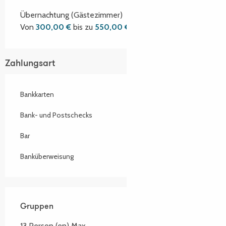
Übernachtung (Gästezimmer)
Von
300,00 €
bis zu
550,00 €
Zahlungsart
Bankkarten
Bank- und Postschecks
Bar
Banküberweisung
Gruppen
Gruppen
13 Person (en) Max