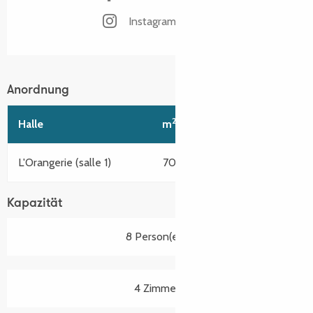
Instagram Seite
Anordnung
2
Halle
m
Klasse-Einrichtung
L'Orangerie (salle 1)
70
30
Kapazität
8 Person(en)
4 Zimmer