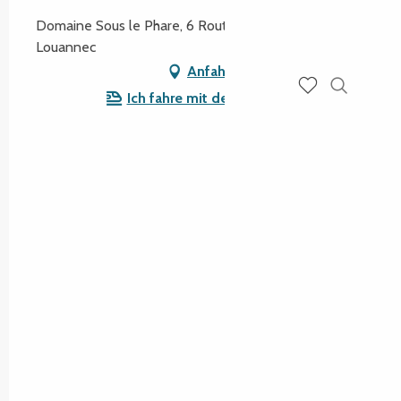
Domaine Sous le Phare, 6 Route de Kerjean, 22700
Louannec
Anfahrt
Ich fahre mit dem Zug hin!
Suche
Voir les favoris