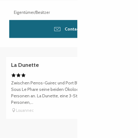
Eigentümer/Besitzer
Contacter
La Dunette
Zwischen Perros-Guirec und Port Blanc bietet das Manoir
Sous Le Phare seine beiden Ökolodges für 4 und 8/9
Personen an. La Dunette, eine 3-Sterne-Unterkunft für 4
Personen,...
Louannec