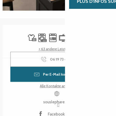
PLUS D'INFOS SU
Öffnungszeiten & Kontaktdaten
Bettwäsche und Laken
Waschmaschine
Geschirrspülmaschine
Fernsehen
Wi-Fi
Spiele für Kinder / Sp
+ 63 andere Leistung(en)
06 19 73 64
▒▒
Per E-Mail kontaktieren
Alle Kontakte anzeigen
souslephare.com
Facebook Seite