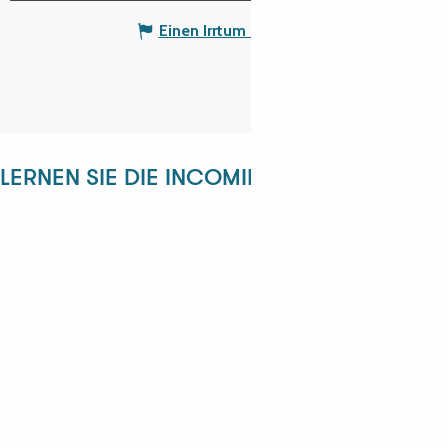
Einen Irrtum angeben
LERNEN SIE DIE INCOMING-ABTEILUNG KE
ANGÉLIQUE
ANASTASYIA