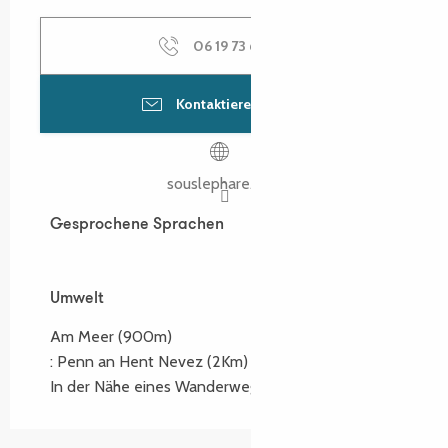
06 19 73 64
▒▒
Kontaktieren Sie uns
souslephare.com
Gesprochene Sprachen
Gesprochene Sprachen
Umwelt
Umwelt
Am Meer
(900m)
:
Penn an Hent Nevez
(2Km)
In der Nähe eines Wanderwegs :
GR34
(900m)