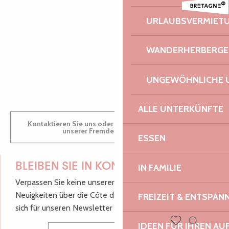
Trios avec piano - Festival La vie en musique
36 ème Nuit des Etoiles
AUDREY
URLAUBSVERMIET
Les Tardives
Vallée de Goas Lagorn
WANDERHERBERGE
GWENAËLLE
UNGEWÖHNLICHE 
ALLE UNTERKÜNFTE
Kontaktieren Sie uns oder besuchen Sie uns in einem
unserer Fremdenverkehrsbüros.
ESSEN
BLEIBEN SIE IN KONTAKT!
IN FAMILIE
Verpassen Sie keine unserer guten Tipps und
Neuigkeiten über die Côte de Granit Rose, melden Sie
FREIZEIT & ENTSPA
sich für unseren Newsletter an.
IDEEN FÜR IHREN AU