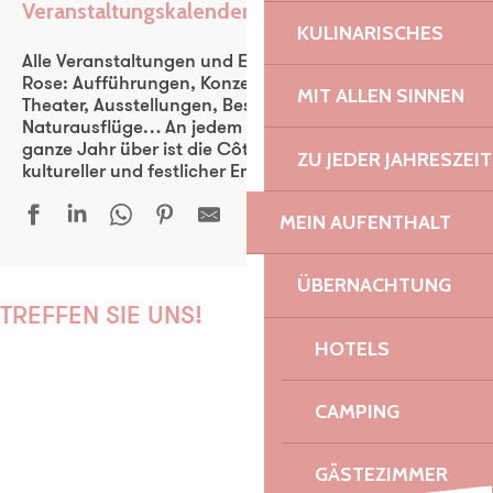
Veranstaltungskalender
Ajouter aux favoris
KULINARISCHES
Alle Veranstaltungen und Events der Côte de Granit
Rose: Aufführungen, Konzerte, Fest-noz, Festivals,
MIT ALLEN SINNEN
Theater, Ausstellungen, Besichtigungen,
Naturausflüge… An jedem Tag der Woche und das
ganze Jahr über ist die Côte de Granit Rose ein
ZU JEDER JAHRESZEIT
kultureller und festlicher Entdeckungsraum für alle.
MEIN AUFENTHALT
Madame B., histoire d’une nord-coréenne, de Jéro Yun
ÜBERNACHTUNG
Fête bretonne
TREFFEN SIE UNS!
Sous le vent des îles
HOTELS
Concert Kled en duo
National Corsaire - Régate
CAMPING
La Diabla + Miss Kina Car Audio
PAULINE
Trio Laka
Au bord des Mondes - Tourony
GÄSTEZIMMER