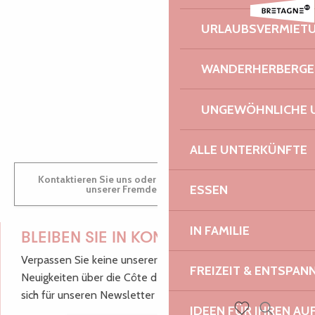
Aire de jeux de la mairie
URLAUBSVERMIET
Plage de Pors Rand
AUDREY
Aquarium des Curieux de Nature
Mystère à Goariva
WANDERHERBERGE
GWENAËLLE
UNGEWÖHNLICHE 
ALLE UNTERKÜNFTE
Kontaktieren Sie uns oder besuchen Sie uns in einem
ESSEN
unserer Fremdenverkehrsbüros.
IN FAMILIE
BLEIBEN SIE IN KONTAKT!
Verpassen Sie keine unserer guten Tipps und
FREIZEIT & ENTSPA
Neuigkeiten über die Côte de Granit Rose, melden Sie
sich für unseren Newsletter an.
IDEEN FÜR IHREN AU