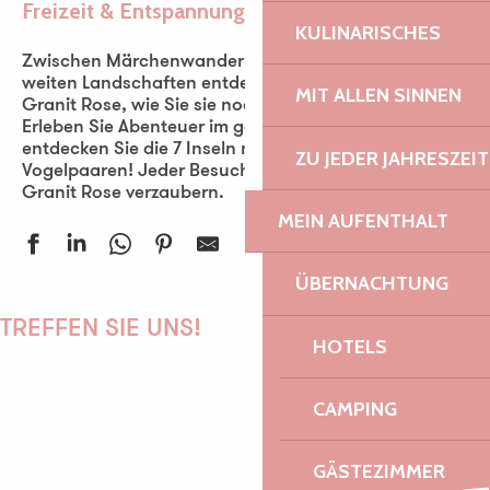
Freizeit & Entspannung
Ajouter aux favoris
KULINARISCHES
Zwischen Märchenwanderungen, Festivals und
weiten Landschaften entdecken Sie die Côte de
MIT ALLEN SINNEN
Granit Rose, wie Sie sie noch nie gesehen haben!
Erleben Sie Abenteuer im gallischen Dorf und
entdecken Sie die 7 Inseln mit ihren 50.000
ZU JEDER JAHRESZEIT
Vogelpaaren! Jeder Besuch wird Sie an der Côte de
Granit Rose verzaubern.
MEIN AUFENTHALT
ÜBERNACHTUNG
Plage de Toëno
Orange Bleue
TREFFEN SIE UNS!
HOTELS
Port de plaisance de Lézardrieux
Espace de loisirs de Poul-Palud
Parcours mouche du Losser sur le Léguer
CAMPING
Plage de Goas Treiz
PAULINE
Chasse au trésor de la Vallée du Léguer - Par les chemins creu
GÄSTEZIMMER
Yvon Dagorn - Conteur du Trégor Goëlo