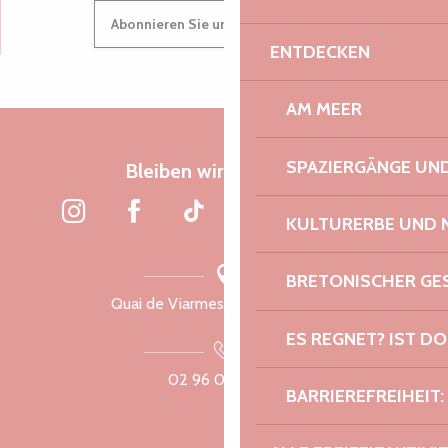
Suche
Voir les favoris
Abonnieren Sie unseren Newsletter
ENTDECKEN
AM MEER
SPAZIERGÄNGE U
Bleiben wir verbunden
KULTURERBE UND 
BRETONISCHER G
Quai de Viarmes, 22300 Lannion
ES REGNET? IST DO
02 96 05 60 70
BARRIEREFREIHEIT: