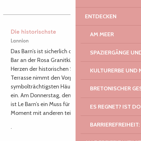
ENTDECKEN
Die historischste
AM MEER
Lannion
Das Barn’s ist sicherlich die meistfotografierte
SPAZIERGÄNGE U
Bar an der Rosa Granitküste. Sie liegt mitten im
Herzen der historischen Stadt Lannion und ihre
KULTURERBE UND 
Terrasse nimmt den Vorplatz der
symbolträchtigsten Häuser der Stadt Trégoroise
BRETONISCHER G
ein. Am Donnerstag, dem Markttag in Lannion,
ist Le Barn’s ein Muss für alle, die einen geselligen
ES REGNET? IST DO
Moment mit anderen teilen möchten.
BARRIEREFREIHEIT:
.