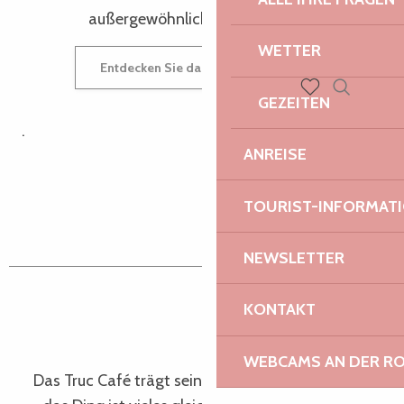
außergewöhnlichen Umgebung probieren.
WETTER
Entdecken Sie das unwahrscheinliche Café
GEZEITEN
Suche
Voir les favoris
.
ANREISE
TOURIST-INFORMAT
NEWSLETTER
KONTAKT
Die bunteste
Lannion
WEBCAMS AN DER RO
Das Truc Café trägt seinen Namen zu Recht, denn