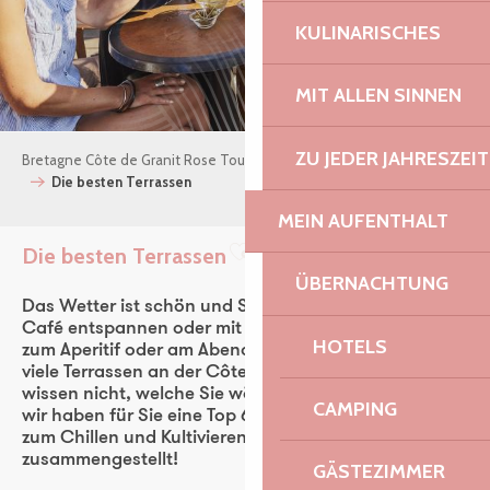
KULINARISCHES
MIT ALLEN SINNEN
ZU JEDER JAHRESZEIT
Bretagne Côte de Granit Rose Tourismus
Sehen und Erleben
Die besten Terrassen
MEIN AUFENTHALT
Die besten Terrassen
Ajouter aux favoris
ÜBERNACHTUNG
Das Wetter ist schön und Sie möchten sich in einem
Café entspannen oder mit Freunden einen Umtrunk
HOTELS
zum Aperitif oder am Abend genießen! Aber es gibt zu
viele Terrassen an der Côte de Granit Rose und Sie
wissen nicht, welche Sie wählen sollen? Keine Panik,
CAMPING
wir haben für Sie eine Top 6 der belebten Terrassen
zum Chillen und Kultivieren des Wesentlichen
zusammengestellt!
GÄSTEZIMMER