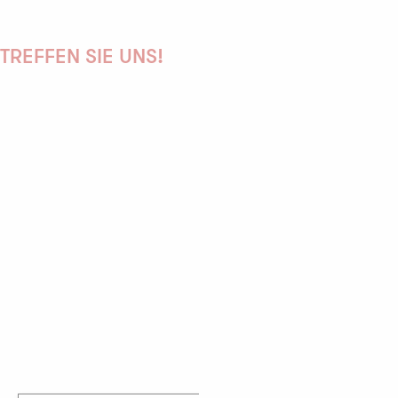
TREFFEN SIE UNS!
PAULINE
AUDREY
GWENAËLLE