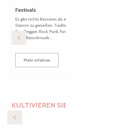
Festivals
Es gibt nichts Besseres als ein Festival, um seinen
Stamm zu genießen. Traditionelle bretonische Musik,
Rap, Reggae, Rock, Punk, Funk, Pop, Elektro-DJs und
sogar Barockmusik:...
Mehr erfahren
KULTIVIEREN SIE IHRE WÜNSCHE
Schnitzeljagd im Herzen von Tréguier