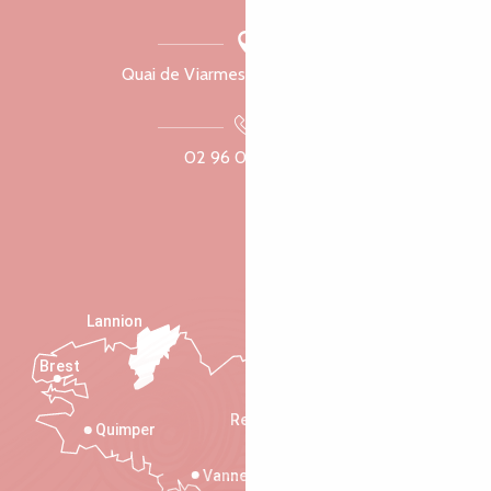
Quai de Viarmes, 22300 Lannion
02 96 05 60 70
Lannion
Brest
Saint-Malo
Rennes
Quimper
Vannes