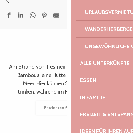
>.
URLAUBSVERMIET
WANDERHERBERGE
UNGEWÖHNLICHE 
Der Küstenstreifen
Trébeurden
ALLE UNTERKÜNFTE
Am Strand von Tresmeur befindet sich die Cabane
Bambou’s, eine Hütte im Sand mit Blick auf das
ESSEN
Meer. Hier können Sie einen leckeren Cocktail
trinken, während im Hintergrund ein DJ auflegt.
IN FAMILIE
Entdecken Sie die Cabane Bambou’s
FREIZEIT & ENTSPA
IDEEN FÜR IHREN AU