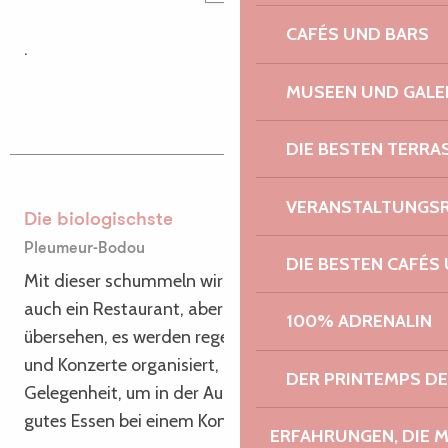
CAFÉS UND BARS
.
MUSEEN UND GALE
DIE BESTEN TERRA
VERANSTALTUNGS
Die biologischste
Pleumeur-Bodou
DIE BESTEN CAFÉS
Mit dieser schummeln wir ein wenig, denn sie ist
auch ein Restaurant, aber man kann sie nicht
100% ADRENALIN
übersehen, es werden regelmäßig Veranstaltungen
und Konzerte organisiert, nutzen Sie die
DER PRINTEMPS D
Gelegenheit, um in der Auberge du Crec’h Bec ein
gutes Essen bei einem Konzert zu essen!
ERFAHRUNGEN, DIE 