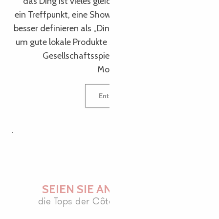
das Ding ist vieles gleichzeitig: eine Bar, ein Café,
ein Treffpunkt, eine Show, kein Wort kann das Ding
besser definieren als „Ding“. Also gehen Sie dorthin,
um gute lokale Produkte zu probieren, während Sie
Gesellschaftsspiele spielen und einen guten
Moment mit Freunden teilen.
Entdecken Sie das Truc Café
.
SEIEN SIE AN DER SPITZE
die Tops der Côte de Granit Rose