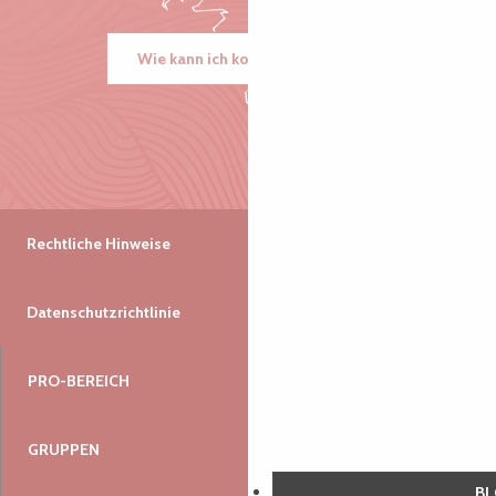
Wie kann ich kommen?
Rechtliche Hinweise
Datenschutzrichtlinie
PRO-BEREICH
GRUPPEN
B