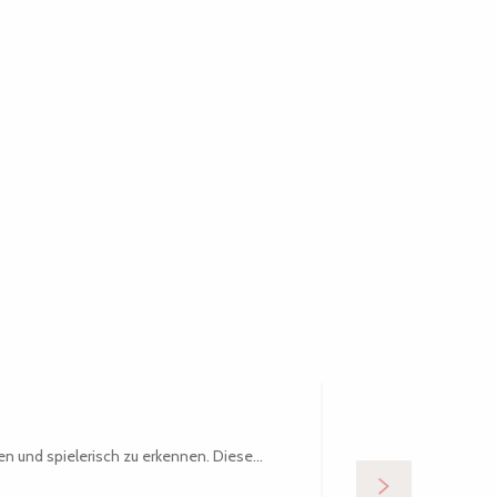
Top 5 Freiz
n und spielerisch zu erkennen. Diese...
Die Ferien sind ei
alle...