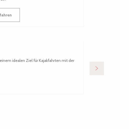
fahren
Milliau, ei
inem idealen Ziel für Kajakfahrten mit der
Seit Beginn unseres
Robin Hood zu...
Mehr erfahre