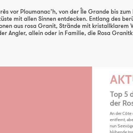
r aux favoris
rès vor Ploumanac’h, von der Île Grande bis zum
tküste mit allen Sinnen entdecken. Entlang des b
nen aus rosa Granit, Strände mit kristallklarem 
 Angler, allein oder in Familie, die Rosa Granitkü
AKT
Top 5 
der Ro
An der Côte 
entfernt, abe
nun Seevögel
blühende Inse