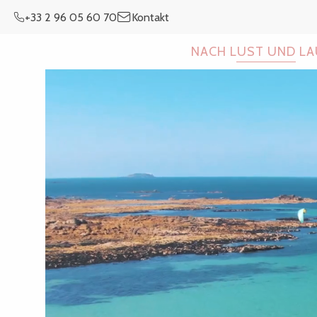
Aller
+33 2 96 05 60 70
Kontakt
au
contenu
NACH LUST UND L
principal