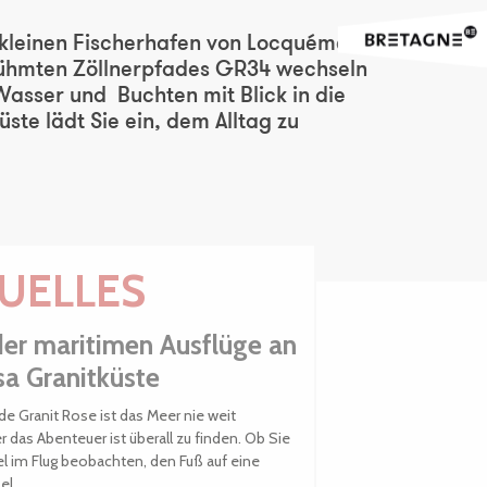
 kleinen Fischerhafen von Locquémeau,
erühmten Zöllnerpfades GR34 wechseln
Wasser und Buchten mit Blick in die
ste lädt Sie ein, dem Alltag zu
UELLES
der maritimen Ausflüge an
sa Granitküste
de Granit Rose ist das Meer nie weit
r das Abenteuer ist überall zu finden. Ob Sie
 im Flug beobachten, den Fuß auf eine
l...