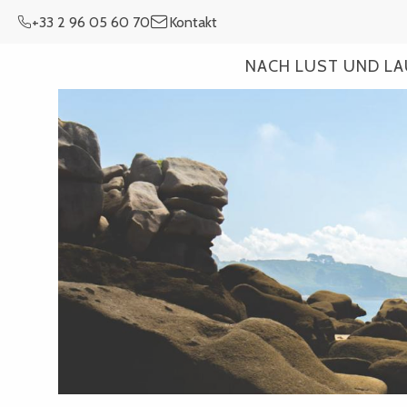
Aller
+33 2 96 05 60 70
Kontakt
au
contenu
NACH LUST UND L
principal