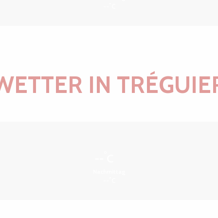
°
--
C
WETTER IN TRÉGUIE
°
--
C
Nachmittag
°
--
C