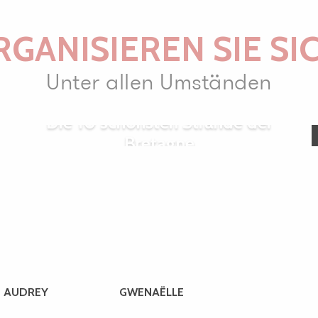
GANISIEREN SIE SI
Unter allen Umständen
Die 10 schönsten Strände der
Bretagne
n der Gezeiten
AUDREY
GWENAËLLE