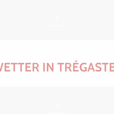
°
--
C
Nachmittag
°
--
C
ETTER IN TRÉGAST
°
--
C
Nachmittag