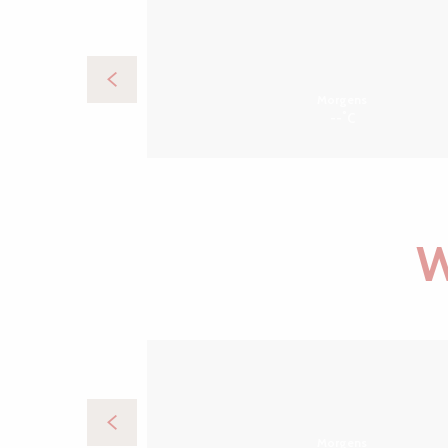
Morgens
°
--
C
W
Morgens