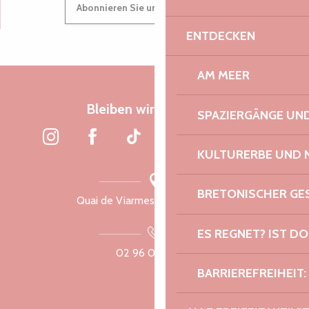
Suche
Abonnieren Sie unseren Newsletter
Voir les favoris
ENTDECKEN
AM MEER
Bleiben wir verbunden
SPAZIERGÄNGE U
KULTURERBE UND 
BRETONISCHER G
Quai de Viarmes, 22300 Lannion
ES REGNET? IST DO
02 96 05 60 70
BARRIEREFREIHEIT: