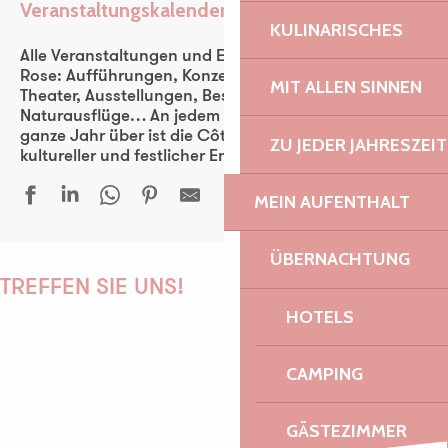
Veranstaltungskalender
Ajouter aux favoris
KULINARISCHES
Alle Veranstaltungen und Events der Côte de Granit
Rose: Aufführungen, Konzerte, Fest-noz, Festivals,
MIT ALLEN SINNEN
Theater, Ausstellungen, Besichtigungen,
Naturausflüge… An jedem Tag der Woche und das
ganze Jahr über ist die Côte de Granit Rose ein
ZU JEDER JAHRESZEIT
kultureller und festlicher Entdeckungsraum für alle.
MEIN AUFENTHALT
Vallée de Goas Lagorn
ÜBERNACHTUNG
Atelier | Découverte - Circuit des chapelles
TREFFEN SIE UNS!
Au bord des Mondes - Tourony
HOTELS
Rencontre autour de la sélection du prix Louis Guilloux
Soirée ciné immersive - The Evil Dead
CAMPING
Au bord des Mondes - Île Renote
PAULINE
James Digger - Brasserie Philomenn
36 ème Nuit des Etoiles
GÄSTEZIMMER