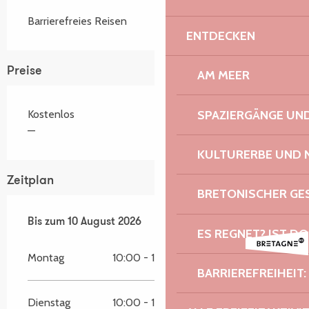
Barrierefreies Reisen
ENTDECKEN
Preise
AM MEER
SPAZIERGÄNGE U
Kostenlos
—
KULTURERBE UND 
Zeitplan
BRETONISCHER G
vom
Bis zum
28 Juli 2026
10 August 2026
bis zum
10 August 2026
ES REGNET? IST DO
Montag
10:00 - 12:30
15:00 - 18:00
BARRIEREFREIHEIT:
Dienstag
10:00 - 12:30
15:00 - 18:00