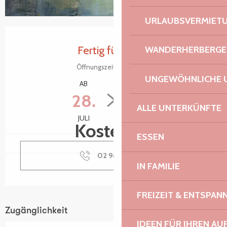
URLAUBSVERMIET
Öffnungszeiten & Kontaktdaten
Fertig für heute
WANDERHERBERGE
Öffnungszeiten ansehen
UNGEWÖHNLICHE 
AB
BIS ZUM
28.
10.
ALLE UNTERKÜNFTE
JULI
AUGUST
Kostenlos
ESSEN
02 96 15 38
▒▒
IN FAMILIE
FREIZEIT & ENTSPA
Zugänglichkeit
IDEEN FÜR IHREN AU