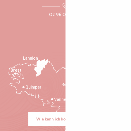
02 96 05 60 70
Lannion
Brest
Saint-Malo
Rennes
Quimper
Vannes
Wie kann ich kommen?