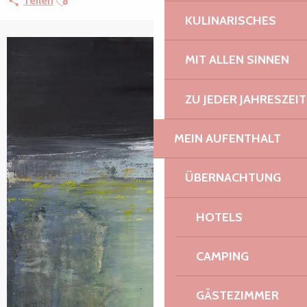
Teilen
KULINARISCHES
MIT ALLEN SINNEN
ZU JEDER JAHRESZEIT
MEIN AUFENTHALT
ÜBERNACHTUNG
HOTELS
CAMPING
GÄSTEZIMMER