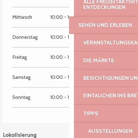
ALLE FREIZEITAKTIV
ENTDECKUNGEN
Mittwoch
10:00 - 12:30
15:00 - 18:00
SEHEN UND ERLEBEN
Donnerstag
10:00 - 12:30
15:00 - 18:00
VERANSTALTUNGSKA
Freitag
10:00 - 12:30
15:00 - 18:00
DIE MÄRKTE
Samstag
10:00 - 12:30
15:00 - 18:00
BESICHTIGUNGEN U
EINTAUCHEN INS BR
Sonntag
10:00 - 12:30
15:00 - 18:00
TIPPS
AUSSTELLUNGEN
Lokalisierung