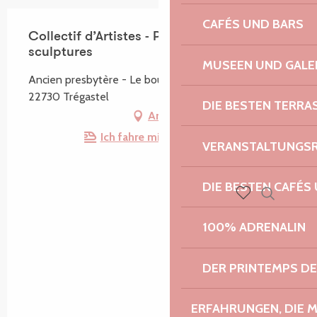
CAFÉS UND BARS
Collectif d’Artistes - Peintures et
sculptures
MUSEEN UND GALE
Ancien presbytère - Le bourg, 2 Route du Calvaire,
22730 Trégastel
DIE BESTEN TERRA
Anfahrt
Ich fahre mit dem Zug hin!
VERANSTALTUNGS
DIE BESTEN CAFÉS
Suche
Voir les favoris
100% ADRENALIN
DER PRINTEMPS D
ERFAHRUNGEN, DIE 