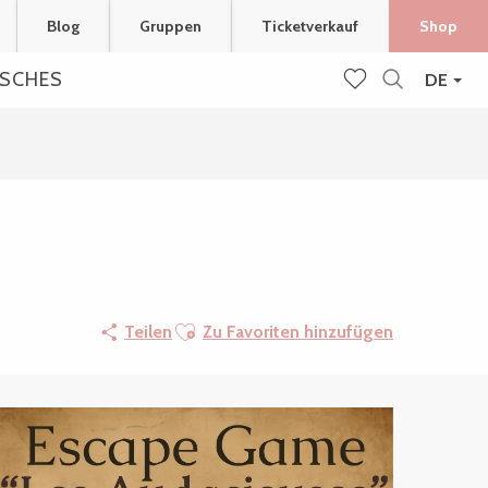
Blog
Gruppen
Ticketverkauf
Shop
ISCHES
DE
Suche
Voir les favoris
Ajouter aux favoris
Teilen
Zu Favoriten hinzufügen