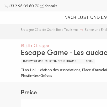
Aller
+33 2 96 05 60 70
Kontakt
au
contenu
NACH LUST UND L
principal
Bretagne Côte de Granit Rose Tourismus
Sehen und Erl
15. juli > 21. august
Escape Game - Les audac
RUNDWEGE UND -FAHRTEN / BESICHTIGUNG
SPIEL
Ti an Holl - Maison des Associations, Place d'Auvela
Plestin-les-Grèves
Preise