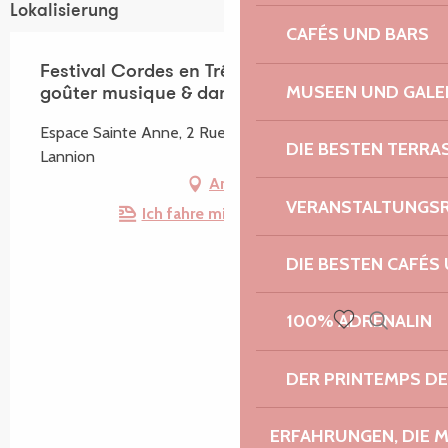
Lokalisierung
CAFÉS UND BARS
Festival Cordes en Trégor - Concert-
MUSEEN UND GALE
goûter musique & danse en plein air
Espace Sainte Anne, 2 Rue de Kérampont, 22300
DIE BESTEN TERRA
Lannion
Anfahrt
VERANSTALTUNGS
Ich fahre mit dem Zug hin!
DIE BESTEN CAFÉS
100% ADRENALIN
Suche
Voir les favoris
DER PRINTEMPS D
ERFAHRUNGEN, DIE 