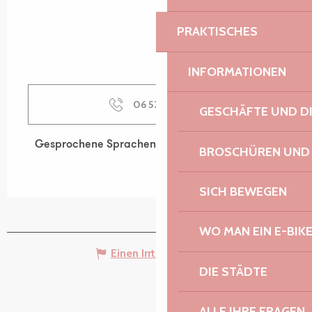
PRAKTISCHES
INFORMATIONEN
06 52 29 92
▒▒
GESCHÄFTE UND D
Gesprochene Sprachen
Gesprochene Sprachen
BROSCHÜREN UND
SICH BEWEGEN
WO MAN EIN E-BIK
Einen Irrtum angeben
DIE STÄDTE
ALLE IHRE FRAGEN