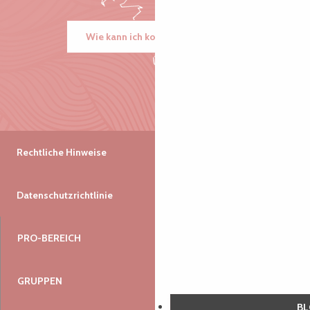
Wie kann ich kommen?
Rechtliche Hinweise
Datenschutzrichtlinie
PRO-BEREICH
GRUPPEN
B