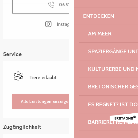
06 52 29 92
▒▒
ENTDECKEN
Instagram Seite
AM MEER
SPAZIERGÄNGE U
Service
KULTURERBE UND 
Tiere erlaubt
BRETONISCHER G
Alle Leistungen anzeigen
ES REGNET? IST DO
BARRIEREFREIHEIT:
Zugänglichkeit