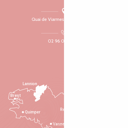
Quai de Viarmes, 22300 Lannion
02 96 05 60 70
Lannion
Brest
Saint-Malo
Rennes
Quimper
Vannes