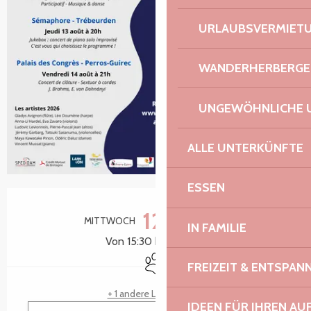
URLAUBSVERMIET
WANDERHERBERGE
UNGEWÖHNLICHE 
ALLE UNTERKÜNFTE
ESSEN
Öffnungszeiten & Kontaktdaten
12.
MITTWOCH
AUGUST
IN FAMILIE
Von 15:30 bis zu 16:15
Tiere erlaubt
FREIZEIT & ENTSPA
+ 1 andere Leistung(en)
IDEEN FÜR IHREN AU