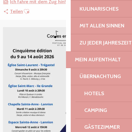
Ich fahre mit dem Zug hin!
KULINARISCHES
Ajouter aux favoris
Teilen
MIT ALLEN SINNEN
ZU JEDER JAHRESZEIT
MEIN AUFENTHALT
ÜBERNACHTUNG
HOTELS
CAMPING
GÄSTEZIMMER