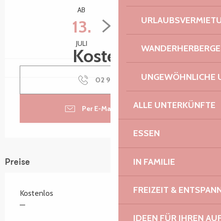
AB
BIS ZUM
URLAUBSVERMIET
13.
20.
JULI
AUGUST
WANDERHERBERGE
Kostenlos
UNGEWÖHNLICHE 
02 96 35 17
▒▒
ALLE UNTERKÜNFTE
Per E-Mail kontaktieren
ESSEN
IN FAMILIE
Preise
FREIZEIT & ENTSPA
Kostenlos
—
IDEEN FÜR IHREN AU