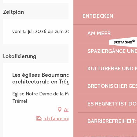
Zeitplan
ENTDECKEN
vom 13 Juli 2026 bis zum 20 August 2026
AM MEER
SPAZIERGÄNGE U
Lokalisierung
KULTURERBE UND 
Les églises Beaumanoir, une épopée
architecturale en Trégor
BRETONISCHER G
Eglise Notre Dame de la Merci, Rue de l'Église, 22310
Trémel
ES REGNET? IST DO
Anfahrt
Ich fahre mit dem Zug hin!
BARRIEREFREIHEIT: