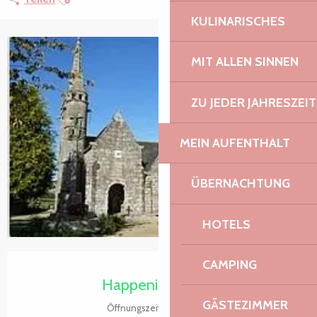
KULINARISCHES
MIT ALLEN SINNEN
ZU JEDER JAHRESZEIT
MEIN AUFENTHALT
ÜBERNACHTUNG
HOTELS
Öffnungszeiten & Kontaktdaten
CAMPING
Happening heute
GÄSTEZIMMER
Öffnungszeiten ansehen