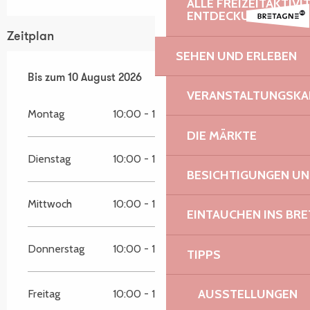
ALLE FREIZEITAKTIV
ENTDECKUNGEN
Zeitplan
SEHEN UND ERLEBEN
vom
Bis zum
3 August 2026
10 August 2026
bis zum
10 August 2026
VERANSTALTUNGSKA
Montag
10:00 - 19:00
DIE MÄRKTE
Dienstag
10:00 - 19:00
BESICHTIGUNGEN U
Mittwoch
10:00 - 19:00
EINTAUCHEN INS BR
Donnerstag
10:00 - 19:00
TIPPS
AUSSTELLUNGEN
Freitag
10:00 - 19:00