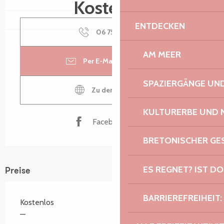
Kostenlos
ENTDECKEN
06 75 39 36
▒▒
AM MEER
Per E-Mail kontaktieren
SPAZIERGÄNGE U
Zu den Webseiten
KULTURERBE UND 
Facebook Seite
BRETONISCHER G
ES REGNET? IST DO
Preise
BARRIEREFREIHEIT:
Kostenlos
—