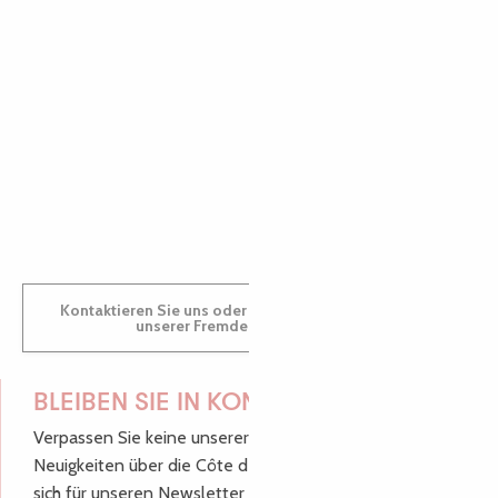
AUDREY
GWENAËLLE
Kontaktieren Sie uns oder besuchen Sie uns in einem
unserer Fremdenverkehrsbüros.
BLEIBEN SIE IN KONTAKT!
Verpassen Sie keine unserer guten Tipps und
Neuigkeiten über die Côte de Granit Rose, melden Sie
sich für unseren Newsletter an.