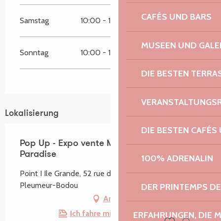
CAFÉS UND BARS
Samstag
10:00 - 19:00
MUSEEN UND GALE
Sonntag
10:00 - 19:00
DIE BESTEN TERRA
VERANSTALTUNGS
Lokalisierung
DIE BESTEN CAFÉS
Pop Up - Expo vente Mouche et Kitsch
Paradise
100% ADRENALIN
Point I Ile Grande, 52 rue des Iles, Ile Grande, 22560
Pleumeur-Bodou
DER PRINTEMPS D
Anfahrt
Ich fahre mit dem Zug hin!
ERFAHRUNGEN, DIE 