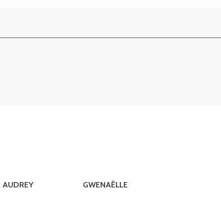
AUDREY
GWENAËLLE