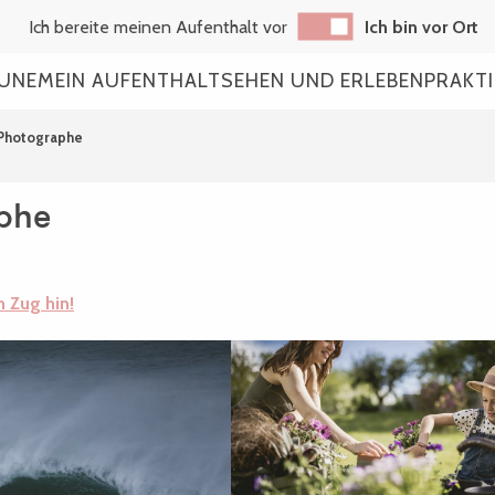
Ich bereite meinen Aufenthalt vor
Ich bin vor Ort
AUNE
MEIN AUFENTHALT
SEHEN UND ERLEBEN
PRAKT
 Photographe
phe
m Zug hin!