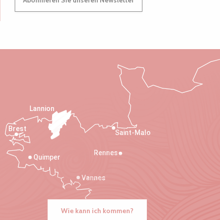
Abonnieren Sie unseren Newsletter
Lannion
Brest
Saint-Malo
Rennes
Quimper
Vannes
Wie kann ich kommen?