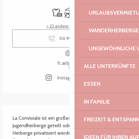
Öffnungszeiten & Kontaktdaten
Bettwäsche und Laken
Terrasse
Parkplatz
URLAUBSVERMIET
+ 22 andere Leistung(en)
WANDERHERBERGE
06 99 36 24
▒▒
UNGEWÖHNLICHE 
fr.airbnb.be
ALLE UNTERKÜNFTE
Instagram Seite
ESSEN
IN FAMILIE
Beschreibung
La Conviviale ist ein großes Haus, das wie eine 
FREIZEIT & ENTSPA
Jugendherberge geteilt oder wie eine große 
Herberge privatisiert werden kann. Vier geräumige 
IDEEN FÜR IHREN AU