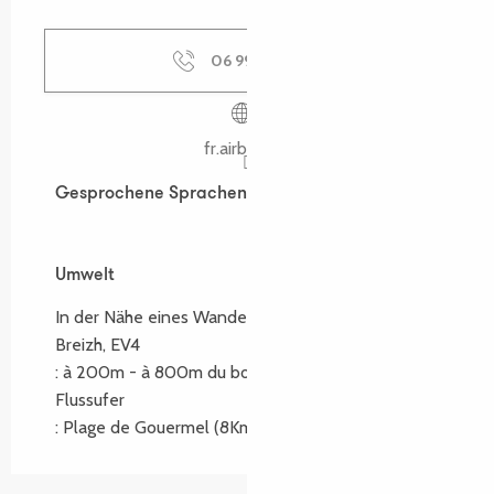
06 99 36 24
▒▒
fr.airbnb.be
Gesprochene Sprachen
Gesprochene Sprachen
Umwelt
Umwelt
In der Nähe eines Wanderwegs :
GR34, Mon Tro
Breizh, EV4
:
à 200m - à 800m du bourg de Tréguier
Flussufer
:
Plage de Gouermel
(8Km)