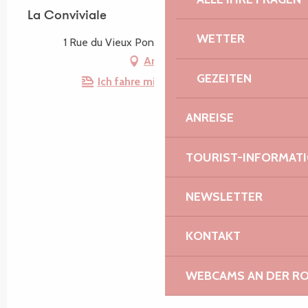
La Conviviale
WETTER
1 Rue du Vieux Pont, 22220 Trédarzec
Anfahrt
GEZEITEN
Ich fahre mit dem Zug hin!
ANREISE
TOURIST-INFORMAT
NEWSLETTER
KONTAKT
WEBCAMS AN DER RO