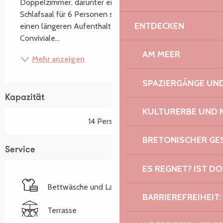
Doppelzimmer, darunter ein Familienzimmer, und ein 
Schlafsaal für 6 Personen stehen für eine Nacht oder 
ENTDECKEN
einen längeren Aufenthalt zur Verfügung. La 
Conviviale...
AM MEER
Mehr anzeigen
SPAZIERGÄNGE U
Kapazität
KULTURERBE UND 
14 Person(en)
BRETONISCHER G
Service
ES REGNET? IST DO
Bettwäsche und Laken
BARRIEREFREIHEIT:
Terrasse