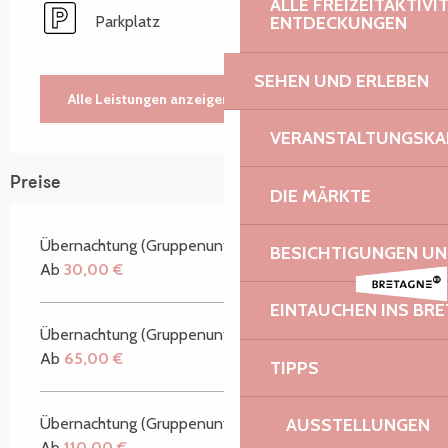
ALLE FREIZEITAKTIV
Parkplatz
ENTDECKUNGEN
SEHEN UND ERLEBEN
Alle Leistungen anzeigen
VERANSTALTUNGSKA
Preise
DIE MÄRKTE
Übernachtung (Gruppenunterkunft)
BESICHTIGUNGEN U
Ab
30,00 €
EINTAUCHEN INS BR
Übernachtung (Gruppenunterkunft)
Ab
65,00 €
TIPPS
Übernachtung (Gruppenunterkunft)
AUSSTELLUNGEN
Ab
110,00 €