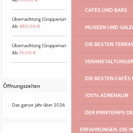
CAFÉS UND BARS
Übernachtung (Gruppenunterkunft)
Ab
480,00 €
MUSEEN UND GALE
DIE BESTEN TERRA
Übernachtung (Gruppenunterkunft)
Ab
75,00 €
VERANSTALTUNGS
DIE BESTEN CAFÉS
Öffnungszeiten
100% ADRENALIN
Das ganze Jahr über 2026
DER PRINTEMPS D
ERFAHRUNGEN, DIE 