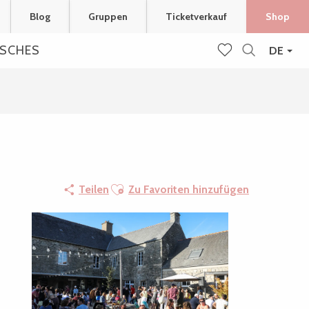
Blog
Gruppen
Ticketverkauf
Shop
ISCHES
DE
Suche
Voir les favoris
Ajouter aux favoris
Teilen
Zu Favoriten hinzufügen