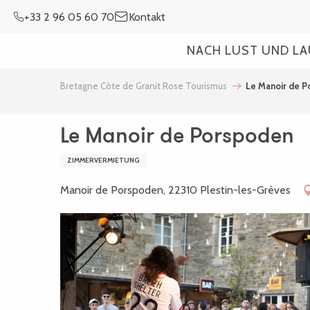
Aller
+33 2 96 05 60 70
Kontakt
au
contenu
NACH LUST UND L
principal
Bretagne Côte de Granit Rose Tourismus
Le Manoir de 
Le Manoir de Porspoden
ZIMMERVERMIETUNG
Manoir de Porspoden, 22310 Plestin-les-Grèves