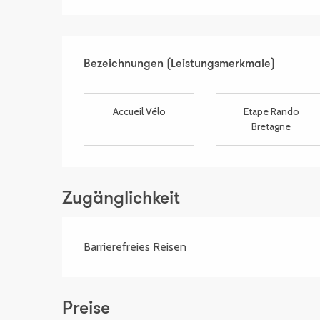
Leistungensmöglich
Bezeichnungen (Leistungsmerkmale)
Bezeichnungen (Leistungsmerkmale)
Accueil Vélo
Etape Rando
Bretagne
Zugänglichkeit
Barrierefreies Reisen
Preise