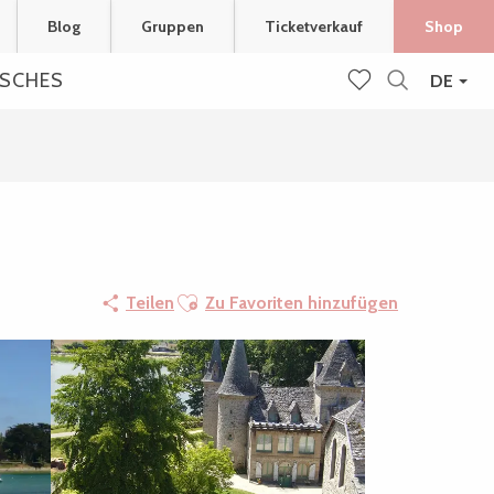
Blog
Gruppen
Ticketverkauf
Shop
ISCHES
DE
Suche
Voir les favoris
Ajouter aux favoris
Teilen
Zu Favoriten hinzufügen