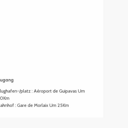
Zugang
Zugang
lughafen-/platz : Aéroport de Guipavas Um
80Km
ahnhof : Gare de Morlaix Um 25Km