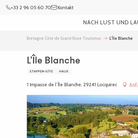
Aller
+33 2 96 05 60 70
Kontakt
au
contenu
NACH LUST UND L
principal
Bretagne Côte de Granit Rose Tourismus
L'Île Blanche
L'Île Blanche
ETAPPEN-GÎTE
HAUS
1 Impasse de l'Île Blanche, 29241 Locquirec
Anf