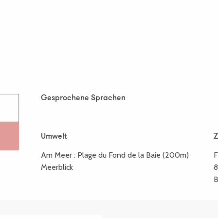
Gesprochene Sprachen
Gesprochene Sprachen
Umwelt
Umwelt
Am Meer :
Plage du Fond de la Baie
(200m)
F
Meerblick
B