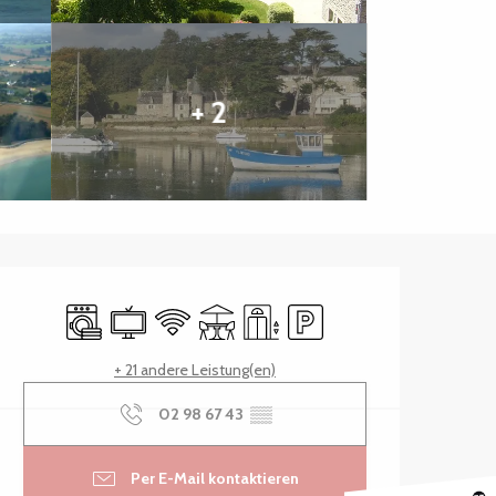
+ 2
Öffnungszeiten & Kontak
Waschmaschine
Fernsehen
Wi-Fi
Terrasse
Aufzug
Parkplatz
+ 21 andere Leistung(en)
02 98 67 43
▒▒
Per E-Mail kontaktieren