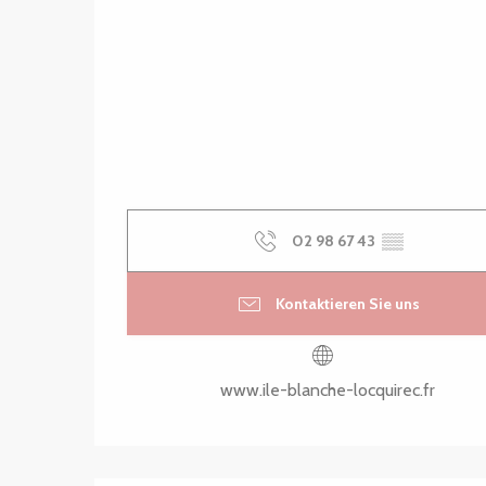
02 98 67 43
▒▒
Kontaktieren Sie uns
www.ile-blanche-locquirec.fr