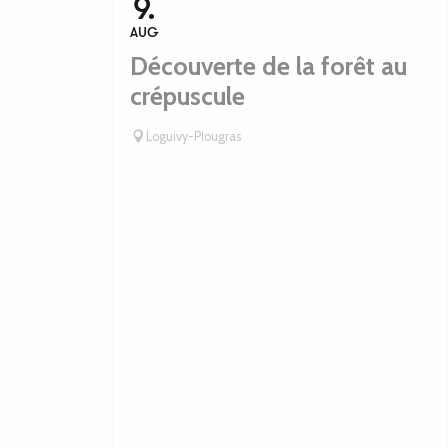
9.
AUG
Découverte de la forêt au
crépuscule
Loguivy-Plougras