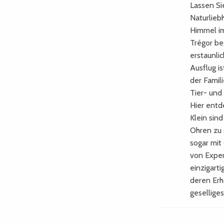
Lassen Si
Naturlieb
Himmel im
Trégor be
erstaunli
Ausflug i
der Famil
Tier- und
Hier entd
Klein sin
Ohren zu 
sogar mit
von Exper
einzigart
deren Erha
gesellige