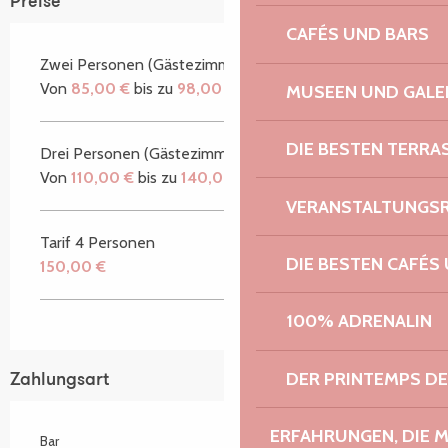
Preise
CAFÉS UND BARS
Zwei Personen (Gästezimmer)
Von
85,00 €
bis zu
98,00 €
MUSEEN UND GALE
DIE BESTEN TERRA
Drei Personen (Gästezimmer)
Von
110,00 €
bis zu
140,00 €
VERANSTALTUNGS
Tarif 4 Personen
DIE BESTEN CAFÉS
150,00 €
100% ADRENALIN
DER PRINTEMPS D
Zahlungsart
ERFAHRUNGEN, DIE 
Bar