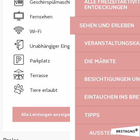
ALLE FREIZEITAKTIV
Geschirrspülmaschine
ENTDECKUNGEN
Fernsehen
SEHEN UND ERLEBEN
Wi-Fi
VERANSTALTUNGSKA
Unabhängiger Eingang
Parkplatz
DIE MÄRKTE
Terrasse
BESICHTIGUNGEN U
Tiere erlaubt
EINTAUCHEN INS BR
TIPPS
Alle Leistungen anzeigen
AUSSTELLUNGEN