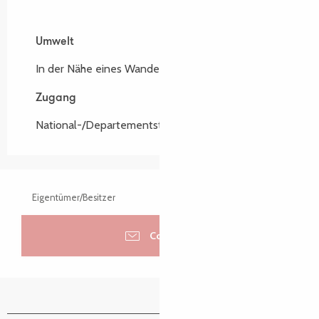
Umwelt
Umwelt
In der Nähe eines Wanderwegs
Zugang
Zugang
National-/Departementstraße : D20
Eigentümer/Besitzer
Contacter