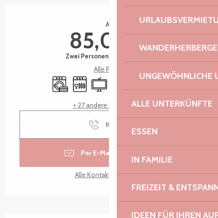
Öffnungszeiten & Kontaktdaten
URLAUBSVERMIET
Ab
85,00 €
WANDERHERBERGE
Zwei Personen (Gästezimmer)
Alle Preise
UNGEWÖHNLICHE 
Waschmaschine
Geschirrspülmaschine
Fernsehen
Wi-Fi
Unabhängiger Eingang
Parkplatz
ALLE UNTERKÜNFTE
+ 27 andere Leistung(en)
Kontakt
ESSEN
Per E-Mail kontaktieren
IN FAMILIE
Alle Kontakte anzeigen
FREIZEIT & ENTSPA
IDEEN FÜR IHREN AU