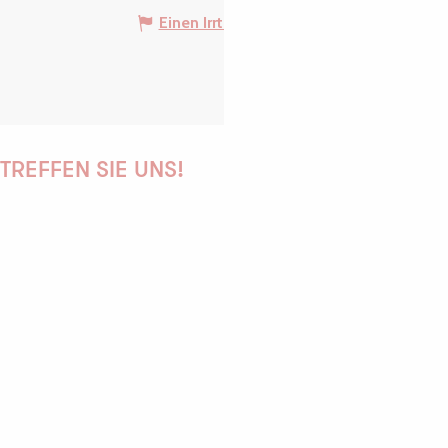
Einen Irrtum angeben
TREFFEN SIE UNS!
PAULINE
AUDREY