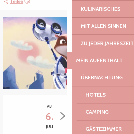
Teilen
KULINARISCHES
MIT ALLEN SINNEN
ZU JEDER JAHRESZEIT
MEIN AUFENTHALT
ÜBERNACHTUNG
HOTELS
Öffnungszeiten & Kontaktdaten
AB
BIS ZUM
CAMPING
6.
31.
JULI
AUGUST
GÄSTEZIMMER