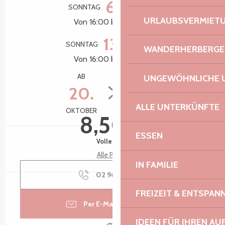
6.
SONNTAG
SEPTEMBER
URLAUBSVERMIET
Von 16:00 bis zu 17:00
13.
SONNTAG
SEPTEMBER
WANDERHERBERGE
Von 16:00 bis zu 17:00
AB
BIS ZUM
UNGEWÖHNLICHE 
20.
29.
ALLE UNTERKÜNFTE
OKTOBER
OKTOBER
8,50 €
ESSEN
Volle Preis
Alle Preise
IN FAMILIE
02 96 15 80
▒▒
FREIZEIT & ENTSPA
Per E-Mail kontaktieren
IDEEN FÜR IHREN AU