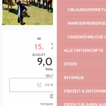
URLAUBSVERMIET
WANDERHERBERGE
Öffnungszeiten & Kontaktdaten
UNGEWÖHNLICHE 
AB
BIS ZUM
15.
16.
ALLE UNTERKÜNFTE
AUGUST
AUGUST
9,00 €
ESSEN
Volle Preis
Alle Preise
IN FAMILIE
02 96 37 05
▒▒
FREIZEIT & ENTSPA
tonquedec.com
IDEEN FÜR IHREN AU