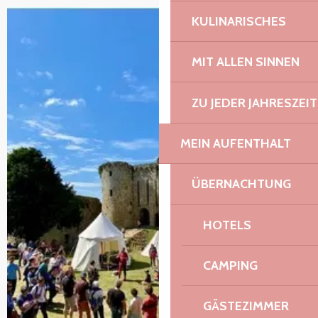
KULINARISCHES
MIT ALLEN SINNEN
ZU JEDER JAHRESZEIT
MEIN AUFENTHALT
ÜBERNACHTUNG
HOTELS
CAMPING
GÄSTEZIMMER