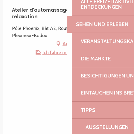
ALLE FREIZEITAKTIV
ENTDECKUNGEN
Atelier d'automassage - Détente et
relaxation
SEHEN UND ERLEBEN
Pôle Phoenix, Bât A2, Route du Radôme, 22560
Pleumeur-Bodou
VERANSTALTUNGSKA
Anfahrt
Ich fahre mit dem Zug hin!
DIE MÄRKTE
BESICHTIGUNGEN U
EINTAUCHEN INS BR
TIPPS
AUSSTELLUNGEN