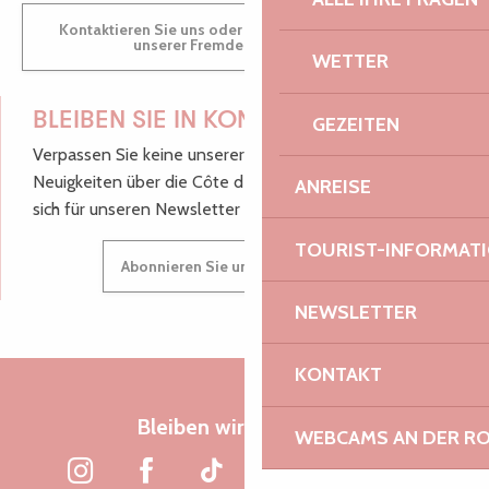
Kontaktieren Sie uns oder besuchen Sie uns in einem
unserer Fremdenverkehrsbüros.
WETTER
BLEIBEN SIE IN KONTAKT!
GEZEITEN
Verpassen Sie keine unserer guten Tipps und
Neuigkeiten über die Côte de Granit Rose, melden Sie
ANREISE
sich für unseren Newsletter an.
TOURIST-INFORMAT
Abonnieren Sie unseren Newsletter
NEWSLETTER
KONTAKT
Bleiben wir verbunden
WEBCAMS AN DER RO