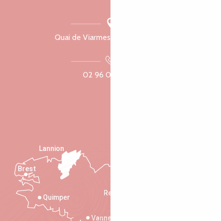
Quai de Viarmes, 22300 Lannion
02 96 05 60 70
Lannion
Brest
Saint-Malo
Rennes
Quimper
Vannes