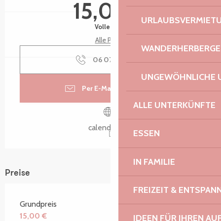
15,00 €
URLAUBSVERMIET
Volle Preis
Alle Preise
WANDERHERBERGE
06 07 98 06
▒▒
UNGEWÖHNLICHE 
Per E-Mail kontaktieren
ALLE UNTERKÜNFTE
calendly.com
ESSEN
IN FAMILIE
Preise
FREIZEIT & ENTSPA
Grundpreis
15,00 €
IDEEN FÜR IHREN AU