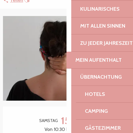
Teilen
KULINARISCHES
MIT ALLEN SINNEN
ZU JEDER JAHRESZEIT
MEIN AUFENTHALT
ÜBERNACHTUNG
HOTELS
Öffnungszeiten & Kontaktdaten
CAMPING
15.
SAMSTAG
AUGUST
GÄSTEZIMMER
Von 10:30 bis zu 11:30