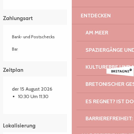
ENTDECKEN
Zahlungsart
AM MEER
Bank- und Postschecks
Bar
SPAZIERGÄNGE U
KULTURERBE UND 
Zeitplan
BRETONISCHER G
der 15 August 2026
10:30 Um 11:30
ES REGNET? IST DO
BARRIEREFREIHEIT:
Lokalisierung