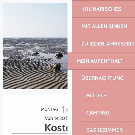
KULINARISCHES
MIT ALLEN SINNEN
ZU JEDER JAHRESZEIT
MEIN AUFENTHALT
ÜBERNACHTUNG
HOTELS
Öffnungszeiten & Kontaktdaten
14.
MONTAG
SEPTEMBER
CAMPING
Von 14:30 bis zu 16:30
Kostenlos
GÄSTEZIMMER