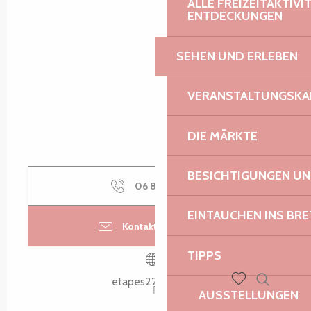
ALLE FREIZEITAKTIV
ENTDECKUNGEN
SEHEN UND ERLEBEN
VERANSTALTUNGSKA
DIE MÄRKTE
BESICHTIGUNGEN U
06 81 41 41
▒▒
EINTAUCHEN INS BR
Kontaktieren Sie uns
TIPPS
etapes22560.com
AUSSTELLUNGEN
Suche
Voir les favoris