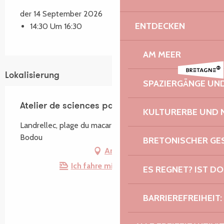
der 14 September 2026
ENTDECKEN
14:30 Um 16:30
AM MEER
Lokalisierung
SPAZIERGÄNGE U
Atelier de sciences participatives
KULTURERBE UND 
Landrellec, plage du macareux, 22560 Pleumeur-
Bodou
BRETONISCHER G
Anfahrt
Ich fahre mit dem Zug hin!
ES REGNET? IST DO
BARRIEREFREIHEIT: