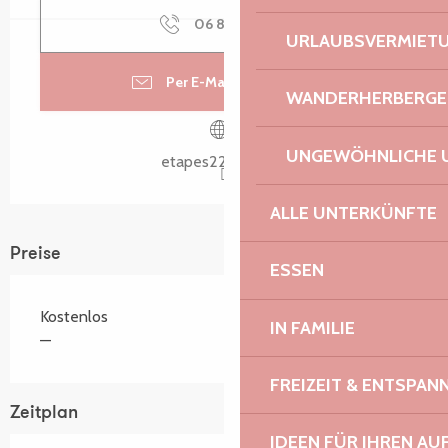
06 81 41 41
▒▒
URLAUBSVERMIET
Per E-Mail kontaktieren
WANDERHERBERGE
UNGEWÖHNLICHE 
etapes22560.com
ALLE UNTERKÜNFTE
Preise
ESSEN
Kostenlos
IN FAMILIE
—
FREIZEIT & ENTSPA
Zeitplan
IDEEN FÜR IHREN AU