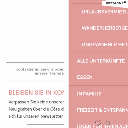
Festival Euphémé Edition 2026
Duo Arrin
AUDREY
URLAUBSVERMIET
Duo & Concerto - Festival La vie en musique
Expériences autour du sable
WANDERHERBERGE
GWENAËLLE
UNGEWÖHNLICHE 
ALLE UNTERKÜNFTE
Kontaktieren Sie uns oder besuchen Sie uns in einem
unserer Fremdenverkehrsbüros.
ESSEN
BLEIBEN SIE IN KONTAKT!
IN FAMILIE
Verpassen Sie keine unserer guten Tipps und
Neuigkeiten über die Côte de Granit Rose, melden Sie
FREIZEIT & ENTSPA
sich für unseren Newsletter an.
IDEEN FÜR IHREN AU