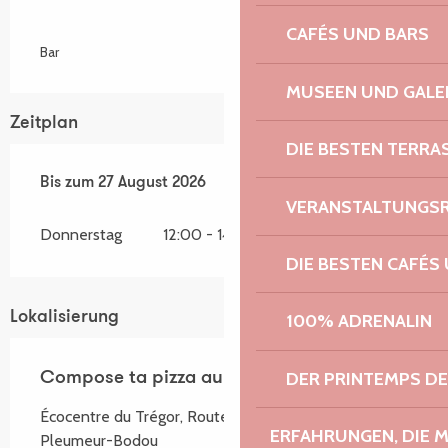
CAFÉS UND BARS
Bar
MUSEEN UND GALE
Zeitplan
DIE BESTEN TERRA
vom
Bis zum
1 Juli 2026
27 August 2026
bis zum
27 August 2026
VERANSTALTUNGS
Donnerstag
12:00 - 14:00
DIE BESTEN CAFÉS
Lokalisierung
100% ADRENALIN
DER PRINTEMPS D
Compose ta pizza au feu de bois
Écocentre du Trégor, Route du Radôme, 22560
ERFAHRUNGEN, DIE 
Pleumeur-Bodou