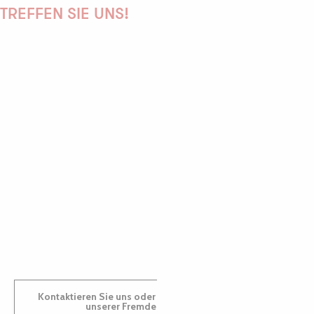
TREFFEN SIE UNS!
PAULINE
AUDREY
GWENAËLLE
Kontaktieren Sie uns oder besuchen Sie uns in einem
unserer Fremdenverkehrsbüros.