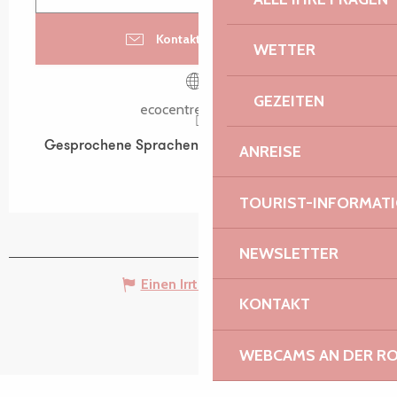
Kontaktieren Sie uns
WETTER
GEZEITEN
ecocentre-tregor.fr
Gesprochene Sprachen
Gesprochene Sprachen
ANREISE
TOURIST-INFORMAT
NEWSLETTER
Einen Irrtum angeben
KONTAKT
WEBCAMS AN DER RO