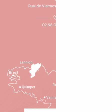
Quai de Viarmes, 22300 Lannion
02 96 05 60 70
Lannion
Brest
Saint-Malo
Rennes
Quimper
Vannes