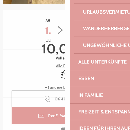
URLAUBSVERMIET
Öffnungszeiten & Kontaktdaten
AB
BIS ZUM
1.
27.
WANDERHERBERGE
JULI
AUGUST
10,00 €
UNGEWÖHNLICHE 
Volle Preis
ALLE UNTERKÜNFTE
Alle Preise
Tiere erlaubt
ESSEN
+ 1 andere Leistung(en)
IN FAMILIE
06 40 56 84
▒▒
FREIZEIT & ENTSPA
Per E-Mail kontaktieren
IDEEN FÜR IHREN AU