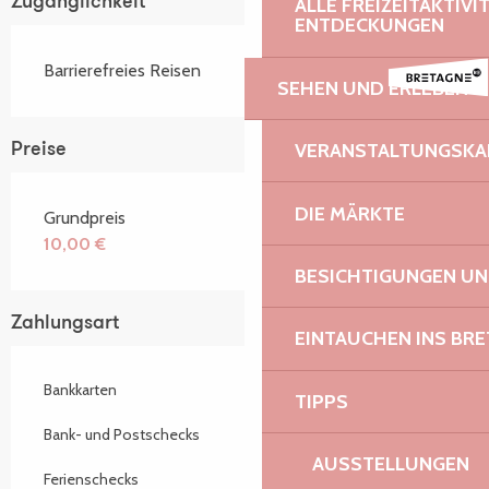
Zugänglichkeit
ALLE FREIZEITAKTIV
ENTDECKUNGEN
Barrierefreies Reisen
SEHEN UND ERLEBEN
VERANSTALTUNGSKA
Preise
DIE MÄRKTE
Grundpreis
10,00 €
BESICHTIGUNGEN U
Zahlungsart
EINTAUCHEN INS BR
Bankkarten
TIPPS
Bank- und Postschecks
AUSSTELLUNGEN
Ferienschecks