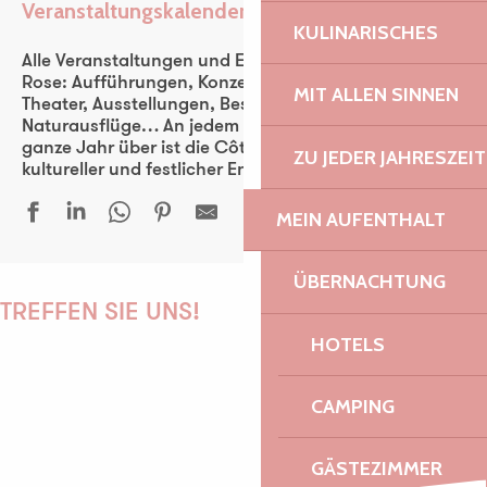
Veranstaltungskalender
Ajouter aux favoris
KULINARISCHES
Alle Veranstaltungen und Events der Côte de Granit
Rose: Aufführungen, Konzerte, Fest-noz, Festivals,
MIT ALLEN SINNEN
Theater, Ausstellungen, Besichtigungen,
Naturausflüge… An jedem Tag der Woche und das
ganze Jahr über ist die Côte de Granit Rose ein
ZU JEDER JAHRESZEIT
kultureller und festlicher Entdeckungsraum für alle.
MEIN AUFENTHALT
Madame B., histoire d’une nord-coréenne, de Jéro Yun
ÜBERNACHTUNG
Fête bretonne
TREFFEN SIE UNS!
Sous le vent des îles
HOTELS
Concert Kled en duo
National Corsaire - Régate
CAMPING
La Diabla + Miss Kina Car Audio
PAULINE
Trio Laka
Au bord des Mondes - Tourony
GÄSTEZIMMER