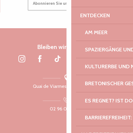
Suche
Abonnieren Sie unseren Newsletter
Voir les favoris
ENTDECKEN
AM MEER
Bleiben wir verbunden
SPAZIERGÄNGE U
KULTURERBE UND 
BRETONISCHER G
Quai de Viarmes, 22300 Lannion
ES REGNET? IST DO
02 96 05 60 70
BARRIEREFREIHEIT: