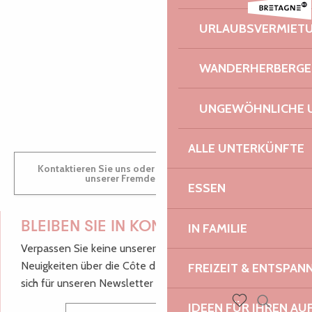
Trios avec piano - Festival La vie en musique
36 ème Nuit des Etoiles
AUDREY
URLAUBSVERMIET
Les Tardives
Vallée de Goas Lagorn
WANDERHERBERGE
GWENAËLLE
UNGEWÖHNLICHE 
ALLE UNTERKÜNFTE
Kontaktieren Sie uns oder besuchen Sie uns in einem
unserer Fremdenverkehrsbüros.
ESSEN
BLEIBEN SIE IN KONTAKT!
IN FAMILIE
Verpassen Sie keine unserer guten Tipps und
Neuigkeiten über die Côte de Granit Rose, melden Sie
FREIZEIT & ENTSPA
sich für unseren Newsletter an.
IDEEN FÜR IHREN AU