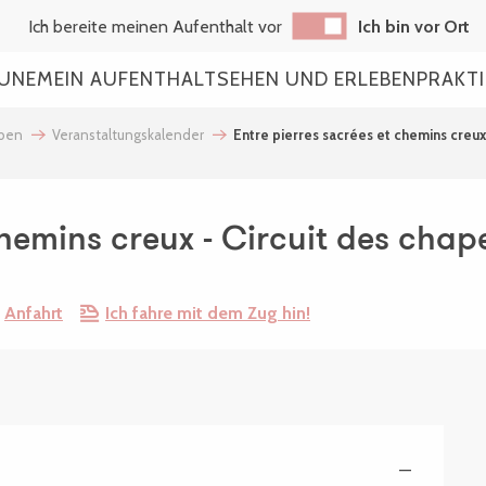
Ich bereite meinen Aufenthalt vor
Ich bin vor Ort
AUNE
MEIN AUFENTHALT
SEHEN UND ERLEBEN
PRAKT
eben
Veranstaltungskalender
Entre pierres sacrées et chemins creux 
chemins creux - Circuit des chape
Anfahrt
Ich fahre mit dem Zug hin!
—