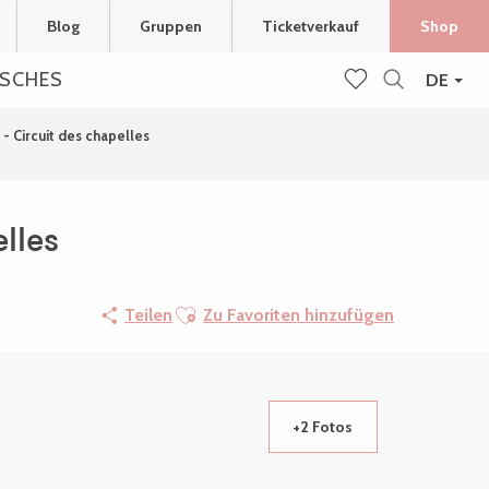
Blog
Gruppen
Ticketverkauf
Shop
ISCHES
DE
Suche
Voir les favoris
- Circuit des chapelles
lles
Ajouter aux favoris
Teilen
Zu Favoriten hinzufügen
+2 Fotos