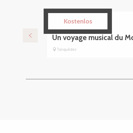
8.
Kostenlos
AUG
Un voyage musical du Mo
Tonquédec