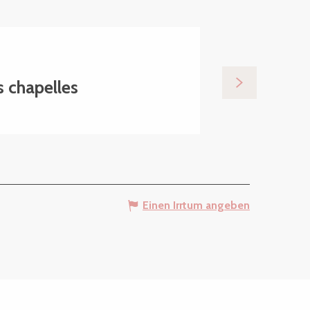
7.
25
€
AUG
 chapelles
Atelier d'é
Lanvellec
Einen Irrtum angeben