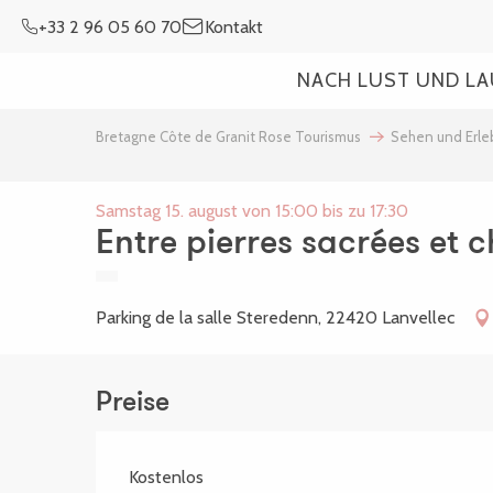
Aller
+33 2 96 05 60 70
Kontakt
au
contenu
NACH LUST UND L
principal
Bretagne Côte de Granit Rose Tourismus
Sehen und Erl
Samstag 15. august von 15:00 bis zu 17:30
Entre pierres sacrées et 
Parking de la salle Steredenn, 22420 Lanvellec
Preise
Kostenlos