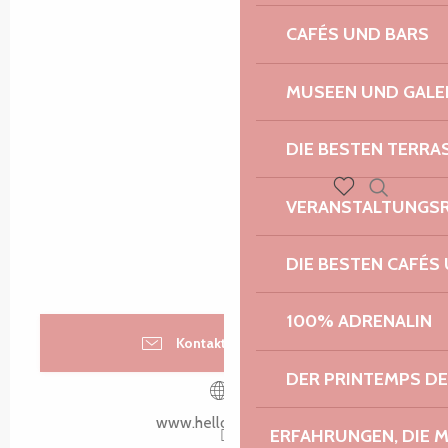
CAFÉS UND BARS
MUSEEN UND GALE
DIE BESTEN TERRA
VERANSTALTUNGS
Suche
Voir les favoris
DIE BESTEN CAFÉS
100% ADRENALIN
Kontaktieren Sie uns
DER PRINTEMPS D
www.helloasso.com
ERFAHRUNGEN, DIE 