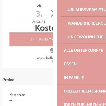
AB
BIS ZUM
URLAUBSVERMIET
3.
9.
AUGUST
AUGUST
WANDERHERBERGE
Kostenlos
UNGEWÖHNLICHE 
Per E-Mail kontaktieren
ALLE UNTERKÜNFTE
www.helloasso.com
ESSEN
IN FAMILIE
Preise
FREIZEIT & ENTSPA
Kostenlos
—
IDEEN FÜR IHREN AU