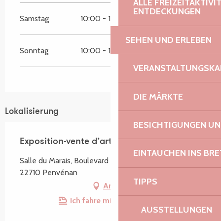
ALLE FREIZEITAKTIV
ENTDECKUNGEN
Samstag
10:00 - 18:00
SEHEN UND ERLEBEN
Sonntag
10:00 - 18:00
VERANSTALTUNGSKA
DIE MÄRKTE
Lokalisierung
BESICHTIGUNGEN U
Exposition-vente d’artisanat d’art Touareg
EINTAUCHEN INS BR
Salle du Marais, Boulevard de la Mer, Port-Blanc,
22710 Penvénan
TIPPS
Anfahrt
Ich fahre mit dem Zug hin!
AUSSTELLUNGEN