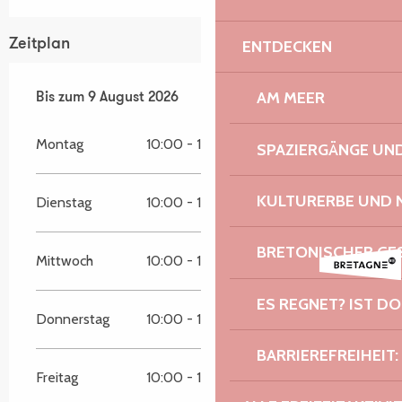
Zeitplan
ENTDECKEN
AM MEER
vom
Bis zum
3 August 2026
9 August 2026
bis zum
9 August 2026
Montag
10:00 - 18:00
SPAZIERGÄNGE U
KULTURERBE UND 
Dienstag
10:00 - 18:00
BRETONISCHER G
Mittwoch
10:00 - 18:00
ES REGNET? IST DO
Donnerstag
10:00 - 18:00
BARRIEREFREIHEIT:
Freitag
10:00 - 18:00