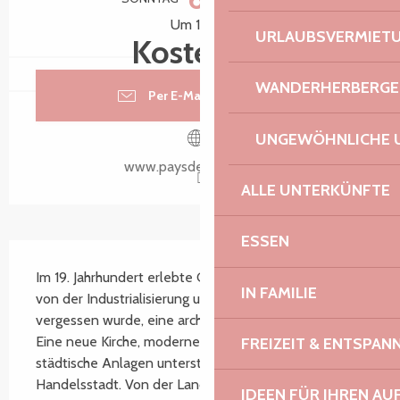
Um 17:00
URLAUBSVERMIET
Kostenlos
WANDERHERBERGE
Per E-Mail kontaktieren
UNGEWÖHNLICHE 
www.paysdemorlaix.com
ALLE UNTERKÜNFTE
ESSEN
Beschreibung
Im 19. Jahrhundert erlebte Guerlesquin, obwohl es 
IN FAMILIE
von der Industrialisierung und den Eisenbahnlinien 
vergessen wurde, eine architektonische Erneuerung: 
Eine neue Kirche, moderne Markthallen und 
FREIZEIT & ENTSPA
städtische Anlagen unterstrichen die Vitalität der 
Handelsstadt. Von der Landflucht der...
IDEEN FÜR IHREN AU