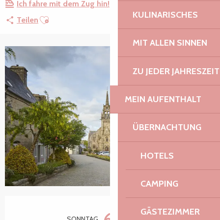
Ich fahre mit dem Zug hin!
KULINARISCHES
Ajouter aux favoris
Teilen
MIT ALLEN SINNEN
+2 Fotos
ZU JEDER JAHRESZEIT
MEIN AUFENTHALT
ÜBERNACHTUNG
HOTELS
CAMPING
Öffnungszeiten & Kontaktdaten
GÄSTEZIMMER
6.
SONNTAG
SEPTEMBER