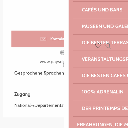
CAFÉS UND BARS
MUSEEN UND GALE
Kontaktieren Sie uns
DIE BESTEN TERRA
Suche
Voir les favoris
VERANSTALTUNGS
www.paysdemorlaix.com
Gesprochene Sprachen
Gesprochene Sprachen
DIE BESTEN CAFÉS
100% ADRENALIN
Zugang
Zugang
National-/Departementstraße
DER PRINTEMPS D
ERFAHRUNGEN, DIE 