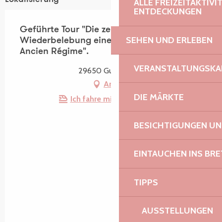
ALLE FREIZEITAKTIV
ENTDECKUNGEN
Geführte Tour "Die zeitgenössische
SEHEN UND ERLEBEN
Wiederbelebung eines Städtchens des
Ancien Régime".
VERANSTALTUNGSKA
29650 Guerlesquin
Anfahrt
DIE MÄRKTE
Ich fahre mit dem Zug hin!
BESICHTIGUNGEN U
EINTAUCHEN INS BR
TIPPS
AUSSTELLUNGEN