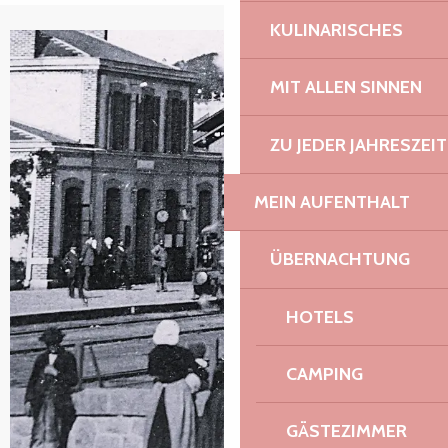
KULINARISCHES
MIT ALLEN SINNEN
ZU JEDER JAHRESZEIT
MEIN AUFENTHALT
ÜBERNACHTUNG
HOTELS
CAMPING
GÄSTEZIMMER