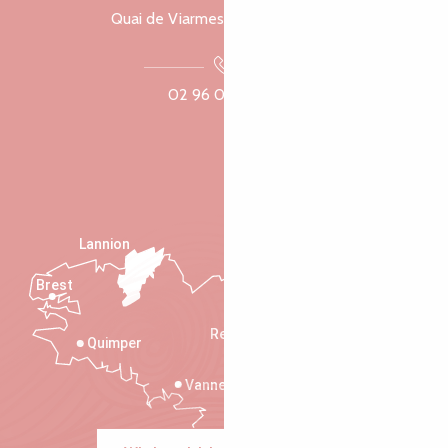
Quai de Viarmes, 22300 Lannion
02 96 05 60 70
Lannion
Brest
Saint-Malo
Rennes
Quimper
Vannes