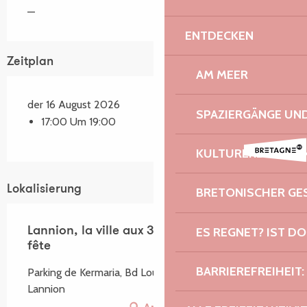
—
ENTDECKEN
Zeitplan
AM MEER
der 16 August 2026
SPAZIERGÄNGE U
17:00 Um 19:00
KULTURERBE UND 
Lokalisierung
BRETONISCHER G
ES REGNET? IST DO
Lannion, la ville aux 3 gares - Léguer en
fête
BARRIEREFREIHEIT:
Parking de Kermaria, Bd Louis Guilloux, 22300
Lannion