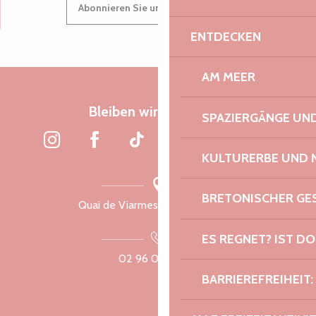
Suche
Abonnieren Sie unseren Newsletter
Voir les favoris
ENTDECKEN
AM MEER
Bleiben wir verbunden
SPAZIERGÄNGE U
KULTURERBE UND 
BRETONISCHER G
Quai de Viarmes, 22300 Lannion
ES REGNET? IST DO
02 96 05 60 70
BARRIEREFREIHEIT: