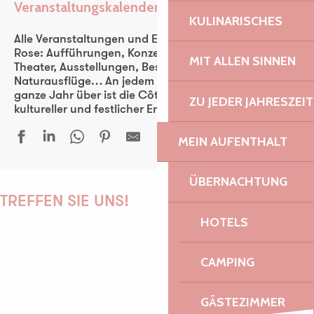
Veranstaltungskalender
Ajouter aux favoris
KULINARISCHES
Alle Veranstaltungen und Events der Côte de Granit
Rose: Aufführungen, Konzerte, Fest-noz, Festivals,
MIT ALLEN SINNEN
Theater, Ausstellungen, Besichtigungen,
Naturausflüge… An jedem Tag der Woche und das
ganze Jahr über ist die Côte de Granit Rose ein
ZU JEDER JAHRESZEIT
kultureller und festlicher Entdeckungsraum für alle.
MEIN AUFENTHALT
Place aux Mômes | Be Ice Cycle - Zirkus Morsa
ÜBERNACHTUNG
Collectif d’Artistes - Peintures et sculptures
TREFFEN SIE UNS!
Trois granites pour le prix d'un...
HOTELS
Peintures d'Evelyne HENRY et Marc BROUDIC
Sculptures de Seenu SHANMUGAM
CAMPING
Aquarelles
PAULINE
Pop Up - Expo vente Mouche et Kitsch Paradise
Duo Arrin
GÄSTEZIMMER