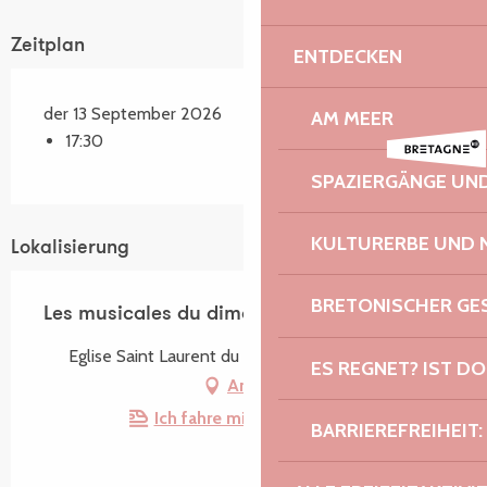
Zeitplan
ENTDECKEN
der 13 September 2026
AM MEER
17:30
SPAZIERGÄNGE U
KULTURERBE UND 
Lokalisierung
BRETONISCHER G
Les musicales du dimanche
Eglise Saint Laurent du Bourg, 22730 Trégastel
ES REGNET? IST DO
Anfahrt
Ich fahre mit dem Zug hin!
BARRIEREFREIHEIT: