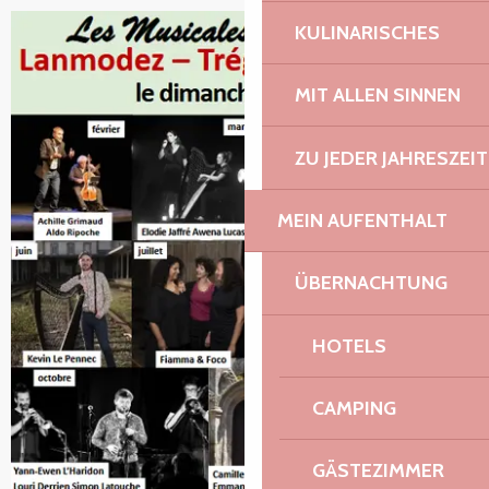
KULINARISCHES
+1 Foto
MIT ALLEN SINNEN
ZU JEDER JAHRESZEIT
MEIN AUFENTHALT
ÜBERNACHTUNG
HOTELS
CAMPING
GÄSTEZIMMER