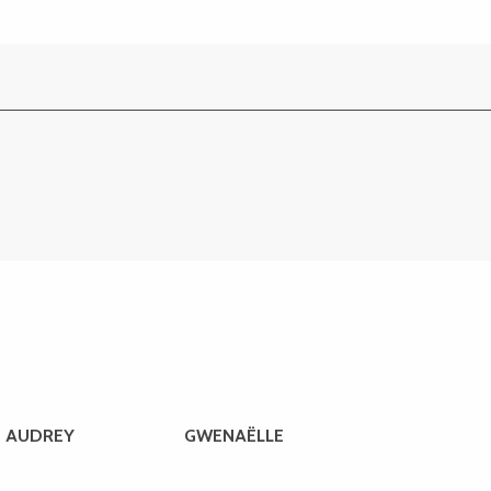
AUDREY
GWENAËLLE