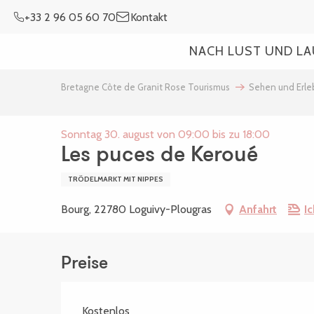
Aller
+33 2 96 05 60 70
Kontakt
au
contenu
NACH LUST UND L
principal
Bretagne Côte de Granit Rose Tourismus
Sehen und Erl
Sonntag 30. august von 09:00 bis zu 18:00
Les puces de Keroué
TRÖDELMARKT MIT NIPPES
Bourg, 22780 Loguivy-Plougras
Anfahrt
I
Preise
Kostenlos