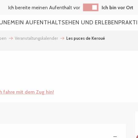
Ich bereite meinen Aufenthalt vor
Ich bin vor Ort
AUNE
MEIN AUFENTHALT
SEHEN UND ERLEBEN
PRAKT
eben
Veranstaltungskalender
Les puces de Keroué
ch fahre mit dem Zug hin!
—