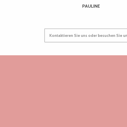
PAULINE
James Digger - Brasserie Philomenn
36 ème Nuit des Etoiles
Madame B., histoire d'une nord-coréenne, Jéro Yun
Chantons à l'ouvrage - Concert et porte ouverte
Les Tardives
Kontaktieren Sie uns oder besuchen Sie u
Rim'k + Guerta + Dj Sauza