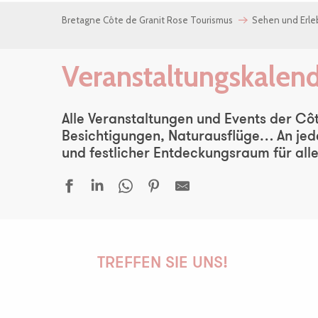
Bretagne Côte de Granit Rose Tourismus
Sehen und Erl
Veranstaltungskalen
Alle Veranstaltungen und Events der Côt
Besichtigungen, Naturausflüge… An jede
und festlicher Entdeckungsraum für alle
Vallée de Goas Lagorn
Atelier | Découverte - Circuit des chapelles
TREFFEN SIE UNS!
Au bord des Mondes - Tourony
Rencontre autour de la sélection du prix Louis Guilloux
Soirée ciné immersive - The Evil Dead
Au bord des Mondes - Île Renote