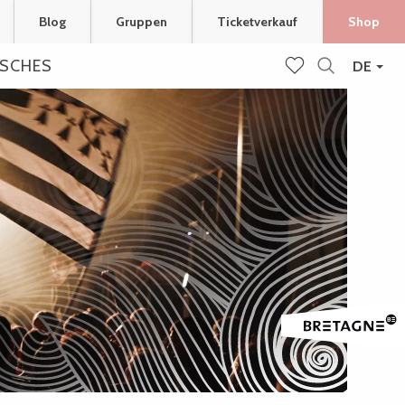
Blog
Gruppen
Ticketverkauf
Shop
ISCHES
DE
Suche
Voir les favoris