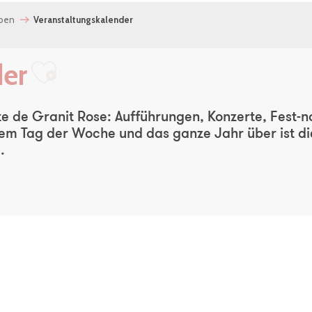
eben
Veranstaltungskalender
der
Ajouter aux favoris
e de Granit Rose: Aufführungen, Konzerte, Fest-noz
m Tag der Woche und das ganze Jahr über ist die 
.
olk Music + Elektruka + Mercure + HRV