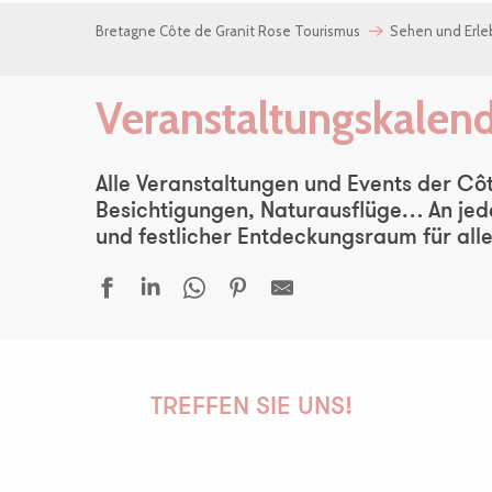
Bretagne Côte de Granit Rose Tourismus
Sehen und Erl
Veranstaltungskalen
Alle Veranstaltungen und Events der Côt
Besichtigungen, Naturausflüge… An jede
und festlicher Entdeckungsraum für alle
600 ans du Manoir - Soirée Electro Trad Médiévale - Solent F
Conférence d'Antony Glaise
TREFFEN SIE UNS!
Sur les traces de Faudacq
Le Castel, du granite et des hommes
Les orgues du marché
SK1 rap solo