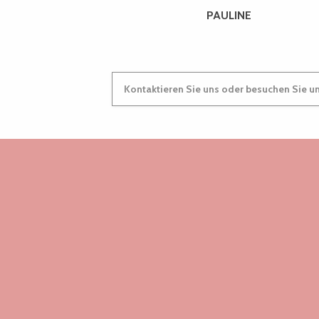
PAULINE
Guinguette Yvon Fraval
Medelin - Musique brésilienne
Festival Euphémé Edition 2026
Duo Arrin
Duo & Concerto - Festival La vie en musique
Kontaktieren Sie uns oder besuchen Sie u
Expériences autour du sable