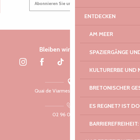
Suche
Abonnieren Sie unseren Newsletter
Voir les favoris
ENTDECKEN
AM MEER
Bleiben wir verbunden
SPAZIERGÄNGE U
KULTURERBE UND 
BRETONISCHER G
Quai de Viarmes, 22300 Lannion
ES REGNET? IST DO
02 96 05 60 70
BARRIEREFREIHEIT: