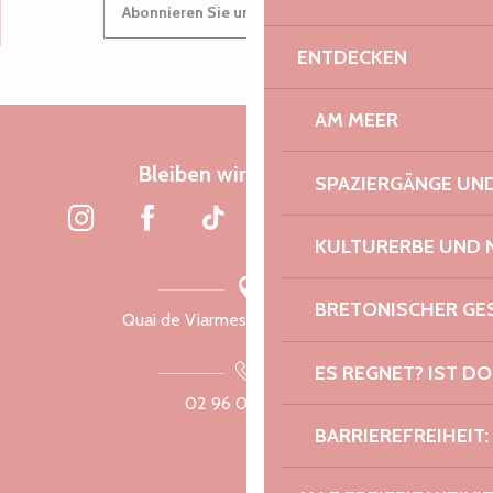
Suche
Abonnieren Sie unseren Newsletter
Voir les favoris
ENTDECKEN
AM MEER
Bleiben wir verbunden
SPAZIERGÄNGE U
KULTURERBE UND 
BRETONISCHER G
Quai de Viarmes, 22300 Lannion
ES REGNET? IST DO
02 96 05 60 70
BARRIEREFREIHEIT: