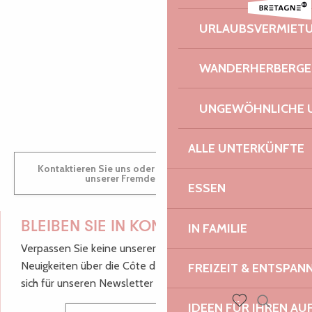
Conférence d'Antony Glaise
Le Castel, du granite et des hommes
AUDREY
URLAUBSVERMIET
Festival Euphémé Edition 2026
Bordall - Brasserie Philomenn
WANDERHERBERGE
GWENAËLLE
UNGEWÖHNLICHE 
ALLE UNTERKÜNFTE
Kontaktieren Sie uns oder besuchen Sie uns in einem
unserer Fremdenverkehrsbüros.
ESSEN
BLEIBEN SIE IN KONTAKT!
IN FAMILIE
Verpassen Sie keine unserer guten Tipps und
Neuigkeiten über die Côte de Granit Rose, melden Sie
FREIZEIT & ENTSPA
sich für unseren Newsletter an.
IDEEN FÜR IHREN AU