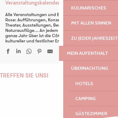
Veranstaltungskalender
Ajouter aux favoris
KULINARISCHES
Alle Veranstaltungen und Events der Côte de Granit
Rose: Aufführungen, Konzerte, Fest-noz, Festivals,
MIT ALLEN SINNEN
Theater, Ausstellungen, Besichtigungen,
Naturausflüge… An jedem Tag der Woche und das
ganze Jahr über ist die Côte de Granit Rose ein
ZU JEDER JAHRESZEIT
kultureller und festlicher Entdeckungsraum für alle.
MEIN AUFENTHALT
Medelin - Musique brésilienne
ÜBERNACHTUNG
SK1 rap solo
TREFFEN SIE UNS!
600 ans du Manoir - Soirée Electro Trad Médiévale - Solent F
HOTELS
Duo & Concerto - Festival La vie en musique
Sur les traces de Faudacq
CAMPING
Les orgues du marché
PAULINE
Duo Arrin
Guinguette Yvon Fraval
GÄSTEZIMMER