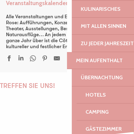
Veranstaltungskalender
Ajouter aux favoris
KULINARISCHES
Alle Veranstaltungen und Events der Côte de Granit
Rose: Aufführungen, Konzerte, Fest-noz, Festivals,
MIT ALLEN SINNEN
Theater, Ausstellungen, Besichtigungen,
Naturausflüge… An jedem Tag der Woche und das
ganze Jahr über ist die Côte de Granit Rose ein
ZU JEDER JAHRESZEIT
kultureller und festlicher Entdeckungsraum für alle.
MEIN AUFENTHALT
Yuksek & Old Sedan
ÜBERNACHTUNG
Sonates violon & piano - Festival La vie en musique
TREFFEN SIE UNS!
Fest Noz Beg Léguer
HOTELS
Conte musical - Fernand et sa régulière
Atelier tours de magie
CAMPING
Festival de Buguélès
PAULINE
Trans kabar, transe-maloya
Marché en musique
GÄSTEZIMMER