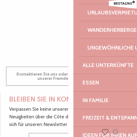
Fest Noz à la chapelle de Kerfons
Chamaye
AUDREY
URLAUBSVERMIET
Faune et Flore Sauvage de Bretagne - Photographie
Exposition-vente d’artisanat d’art Touareg
WANDERHERBERGE
GWENAËLLE
UNGEWÖHNLICHE 
ALLE UNTERKÜNFTE
Kontaktieren Sie uns oder besuchen Sie uns in einem
unserer Fremdenverkehrsbüros.
ESSEN
BLEIBEN SIE IN KONTAKT!
IN FAMILIE
Verpassen Sie keine unserer guten Tipps und
Neuigkeiten über die Côte de Granit Rose, melden Sie
FREIZEIT & ENTSPA
sich für unseren Newsletter an.
IDEEN FÜR IHREN AU