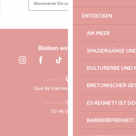
Suche
Abonnieren Sie unseren Newsletter
Voir les favoris
ENTDECKEN
AM MEER
Bleiben wir verbunden
SPAZIERGÄNGE U
KULTURERBE UND 
BRETONISCHER G
Quai de Viarmes, 22300 Lannion
ES REGNET? IST DO
02 96 05 60 70
BARRIEREFREIHEIT: