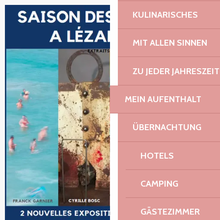
KULINARISCHES
+1 Foto
MIT ALLEN SINNEN
ZU JEDER JAHRESZEIT
MEIN AUFENTHALT
ÜBERNACHTUNG
HOTELS
CAMPING
GÄSTEZIMMER