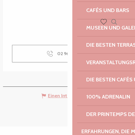
CAFÉS UND BARS
MUSEEN UND GALE
Suche
Voir les favoris
DIE BESTEN TERRA
02 96 20 10
▒▒
VERANSTALTUNGS
DIE BESTEN CAFÉS
Einen Irrtum angeben
100% ADRENALIN
DER PRINTEMPS D
ERFAHRUNGEN, DIE 