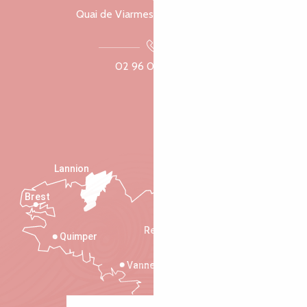
Quai de Viarmes, 22300 Lannion
02 96 05 60 70
Lannion
Brest
Saint-Malo
Rennes
Quimper
Vannes