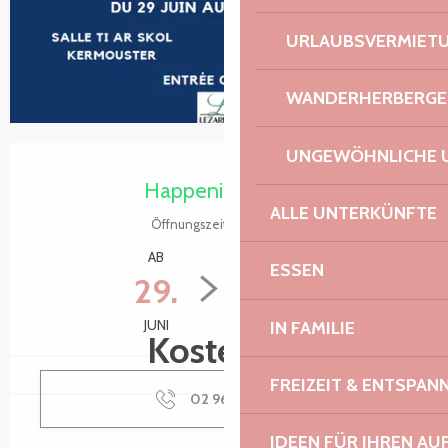
URLAUBSVERMIET
WANDERHERBERGE
UNGEWÖHNLICHE 
Öffnungszeiten & Kontaktdaten
Happening heute
ALLE UNTERKÜNFTE
Öffnungszeiten ansehen
AB
BIS ZUM
ESSEN
29.
6.
JUNI
SEPTEMBER
IN FAMILIE
Kostenlos
FREIZEIT & ENTSPA
02 96 20 10
▒▒
IDEEN FÜR IHREN AU