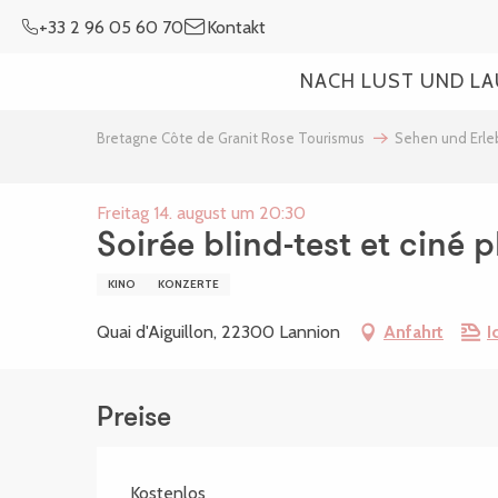
Aller
+33 2 96 05 60 70
Kontakt
au
contenu
NACH LUST UND L
principal
Bretagne Côte de Granit Rose Tourismus
Sehen und Erl
Freitag 14. august um 20:30
Soirée blind-test et ciné p
KINO
KONZERTE
Quai d'Aiguillon, 22300 Lannion
Anfahrt
I
Preise
Kostenlos