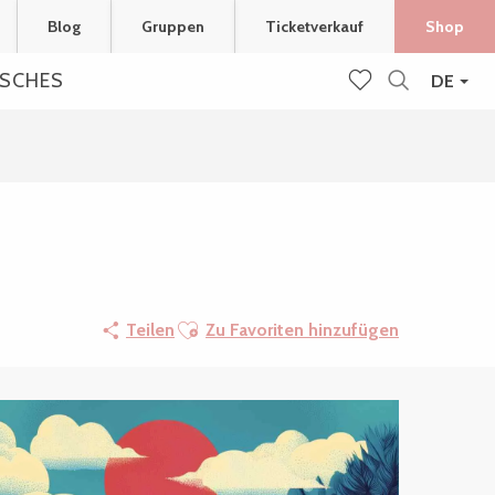
Blog
Gruppen
Ticketverkauf
Shop
ISCHES
DE
Suche
Voir les favoris
Ajouter aux favoris
Teilen
Zu Favoriten hinzufügen