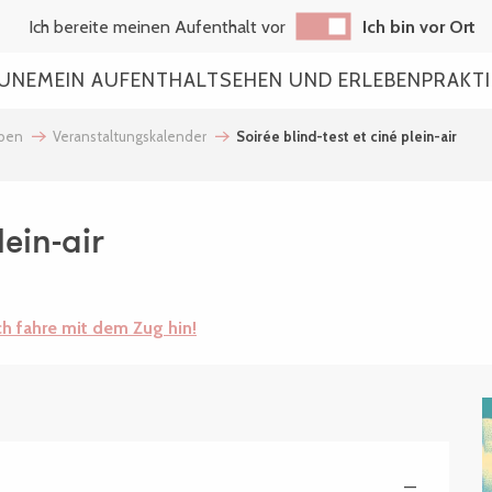
Ich bereite meinen Aufenthalt vor
Ich bin vor Ort
AUNE
MEIN AUFENTHALT
SEHEN UND ERLEBEN
PRAKT
eben
Veranstaltungskalender
Soirée blind-test et ciné plein-air
lein-air
ch fahre mit dem Zug hin!
—