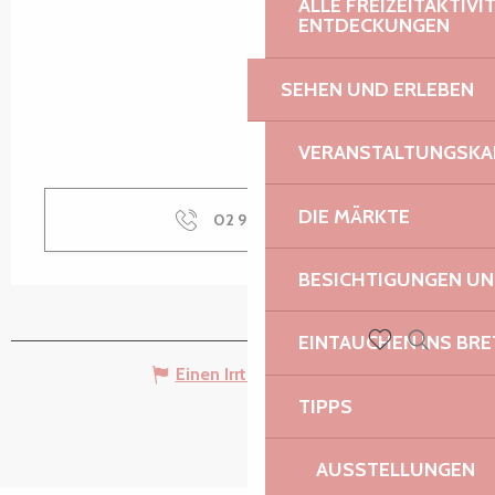
ALLE FREIZEITAKTIV
ENTDECKUNGEN
SEHEN UND ERLEBEN
VERANSTALTUNGSKA
DIE MÄRKTE
02 96 92 51
▒▒
BESICHTIGUNGEN U
EINTAUCHEN INS BR
Suche
Voir les favoris
Einen Irrtum angeben
TIPPS
AUSSTELLUNGEN