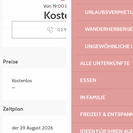
Von 19:00 bis zu 23:30
Kostenlos
URLAUBSVERMIET
WANDERHERBERGE
02 96 92 51
▒▒
UNGEWÖHNLICHE 
Preise
ALLE UNTERKÜNFTE
ESSEN
Kostenlos
—
IN FAMILIE
Zeitplan
FREIZEIT & ENTSPA
der 29 August 2026
IDEEN FÜR IHREN AU