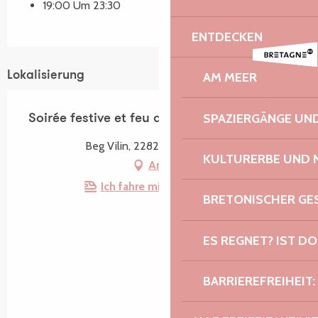
19:00 Um 23:30
ENTDECKEN
Lokalisierung
AM MEER
SPAZIERGÄNGE U
Soirée festive et feu d'artifice
Beg Vilin, 22820 Plougrescant
KULTURERBE UND 
Anfahrt
Ich fahre mit dem Zug hin!
BRETONISCHER G
ES REGNET? IST DO
BARRIEREFREIHEIT: