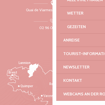
Quai de Viarmes, 22300 Lannion
WETTER
GEZEITEN
02 96 05 60 70
ANREISE
TOURIST-INFORMAT
Lannion
NEWSLETTER
Brest
Saint-Malo
KONTAKT
Rennes
Quimper
WEBCAMS AN DER RO
Vannes