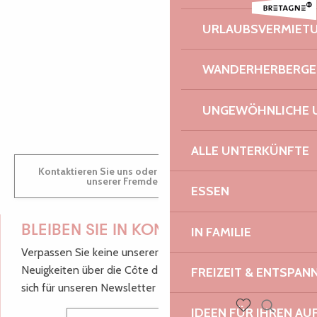
Duo Veillon - Petri
Popup d'artisans créateurs
AUDREY
URLAUBSVERMIET
Atelier | Découverte - Circuit des chapelles
Faune et flore sauvages de bretagne
WANDERHERBERGE
GWENAËLLE
UNGEWÖHNLICHE 
ALLE UNTERKÜNFTE
Kontaktieren Sie uns oder besuchen Sie uns in einem
unserer Fremdenverkehrsbüros.
ESSEN
BLEIBEN SIE IN KONTAKT!
IN FAMILIE
Verpassen Sie keine unserer guten Tipps und
Neuigkeiten über die Côte de Granit Rose, melden Sie
FREIZEIT & ENTSPA
sich für unseren Newsletter an.
IDEEN FÜR IHREN AU