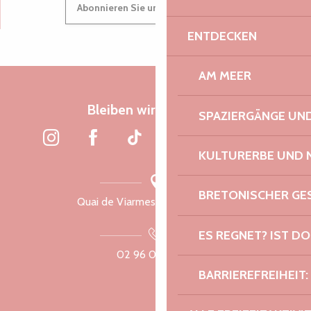
Suche
Abonnieren Sie unseren Newsletter
Voir les favoris
ENTDECKEN
AM MEER
Bleiben wir verbunden
SPAZIERGÄNGE U
KULTURERBE UND 
BRETONISCHER G
Quai de Viarmes, 22300 Lannion
ES REGNET? IST DO
02 96 05 60 70
BARRIEREFREIHEIT: