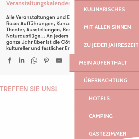
Veranstaltungskalender
Ajouter aux favoris
KULINARISCHES
Alle Veranstaltungen und Events der Côte de Granit
Rose: Aufführungen, Konzerte, Fest-noz, Festivals,
MIT ALLEN SINNEN
Theater, Ausstellungen, Besichtigungen,
Naturausflüge… An jedem Tag der Woche und das
ganze Jahr über ist die Côte de Granit Rose ein
ZU JEDER JAHRESZEIT
kultureller und festlicher Entdeckungsraum für alle.
MEIN AUFENTHALT
Festival Cordes en Trégor - Concert d'ouverture
ÜBERNACHTUNG
Une grande ferme du Trégor - Léguer en fête
TREFFEN SIE UNS!
24 heures de la voile - 53ᵉ édition
HOTELS
Javivi De Jerez, flamenco
Les Joyeux Fusibles
CAMPING
Découverte de la forêt au crépuscule
PAULINE
Vide-grenier de l'école Notre-Dame
Musiques du XXe siècle - Festival La vie en musique
GÄSTEZIMMER