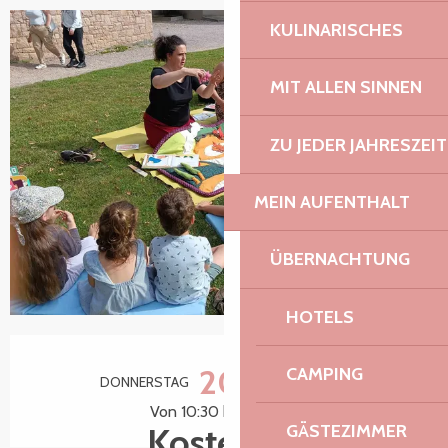
KULINARISCHES
MIT ALLEN SINNEN
ZU JEDER JAHRESZEIT
MEIN AUFENTHALT
ÜBERNACHTUNG
HOTELS
Öffnungszeiten & Kontaktdaten
20.
CAMPING
DONNERSTAG
AUGUST
Von 10:30 bis zu 11:30
Kostenlos
GÄSTEZIMMER