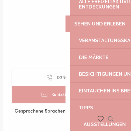
ALLE FREIZEITAKTIV
ENTDECKUNGEN
SEHEN UND ERLEBEN
VERANSTALTUNGSKA
DIE MÄRKTE
BESICHTIGUNGEN U
02 96 15 91
▒▒
EINTAUCHEN INS BR
Kontaktieren Sie uns
TIPPS
Gesprochene Sprachen
Gesprochene Sprachen
AUSSTELLUNGEN
Suche
Voir les favoris