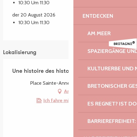
10:30 Um 11:30
der 20 August 2026
ENTDECKEN
10:30 Um 11:30
AM MEER
SPAZIERGÄNGE U
Lokalisierung
KULTURERBE UND 
Une histoire des histoires
Place Sainte-Anne, 22730 Trégastel
BRETONISCHER G
Anfahrt
Ich fahre mit dem Zug hin!
ES REGNET? IST DO
BARRIEREFREIHEIT: