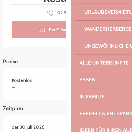
URLAUBSVERMIET
02 96 15 91
▒▒
WANDERHERBERGE
Per E-Mail kontaktieren
UNGEWÖHNLICHE 
Preise
ALLE UNTERKÜNFTE
ESSEN
Kostenlos
—
IN FAMILIE
Zeitplan
FREIZEIT & ENTSPA
der 30 Juli 2026
IDEEN FÜR IHREN AU